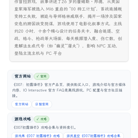
作冒险游戏，故事讲述了26 岁的詹姆斯・邦德，从英国
皇家海军被选入 MI6 重启的 “00 特工计划”，首战追捕叛
变特工失败，被迫与导师格林威联手，揭开一场涉及国家
安危的跨国政变阴谋，游戏使用了电影化叙事方式，主线
约20 小时，十余个精心设计的任务关卡，融合追逐、空
战、格斗、枪战等大场面，每关根据潜入度、伤亡数、创
意解法生成代号（如 “幽灵”“屠夫”），影响 NPC 互动，
登陆主流主机与 PC 平台
官方网站
✓ 官网
《007：初露锋芒》官方产品页，提供购买入口、游戏介绍与官方媒体
内容，IO Interactive 官方 FAQ是离线游玩、PC 配置与官方社区链
接。
官方网站
日服官网
游戏攻略
✓ 攻略
《007初露锋芒》攻略合集与资料索引。
游戏果《007 初露锋芒》攻略
游民星空《007初露锋芒》攻略合集