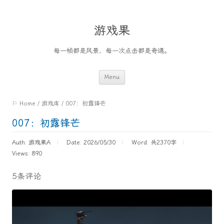
游戏果
每一帧都是风景，每一次点击都是奇遇。
Skip
Menu
to
⚐ Home
/
游戏库
/
007：初露锋芒
content
007：初露锋芒
Auth: 游戏果A
Date: 2026/05/30
Word:
共2370字
Views: 890
5条评论