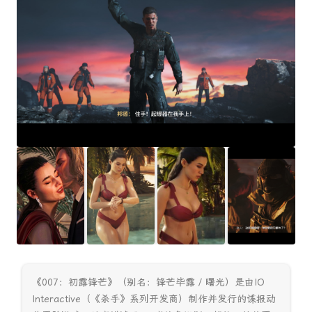
《007：初露锋芒》（别名：锋芒毕露 / 曙光）是由IO
Interactive（《杀手》系列开发商）制作并发行的谍报动