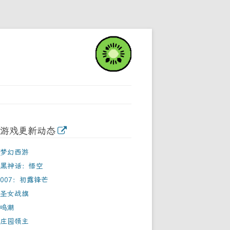
游戏更新动态
梦幻西游
黑神话：悟空
007：初露锋芒
圣女战旗
鸣潮
庄园领主