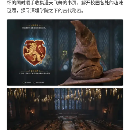
怀的同时顺手收集漫天飞舞的书页，解开校园各处的趣味
谜题，探寻深埋学院之下的古代秘密。