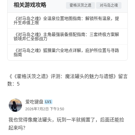
相关游戏攻略
霍格沃茨之遗
对马岛之魂
《对马岛之魂》全温泉位置地图指南：解锁所有温泉，提
升生命值上限
《对马岛之魂》主角最强装备搭配指南：三套终极方案解
锁境井仁全部战力
《对马岛之魂》狐狸巢穴全地点详解，庇护所位置与寻路
指南
《《霍格沃茨之遗》评测：魔法罐头的魅力与遗憾》留言
数：5
爱吃键盘
LV1
2026年7月2日 下午3:50
我也觉得像魔法罐头，玩到一半就搁置了，后面还能捡
起来吗？