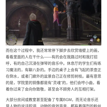
而在这个过程中，我还常常停下脚步去欣赏墙壁上的画，
看看里面的人在干什么——有的会在我路过时和我打招
呼，有的自己沉浸在弹琴的音乐中。休息厅的学生们有练
习魔法的，有聊八卦的。手边的桌子上会有飞起的茶壶正
在倒水，或者门廊外的盆景自己正在修剪树枝。最有意思
的是，学院里的铜像都是有"灵魂"的，他们会哼小曲，看
着你过来了会向你致敬，甚至会不顾旁人的互相打架。
大部分房间或教室甚至配备了专属BGM，而无论音乐还
是人物的说话腔调、动物的音效声音，都有着强烈的粉丝