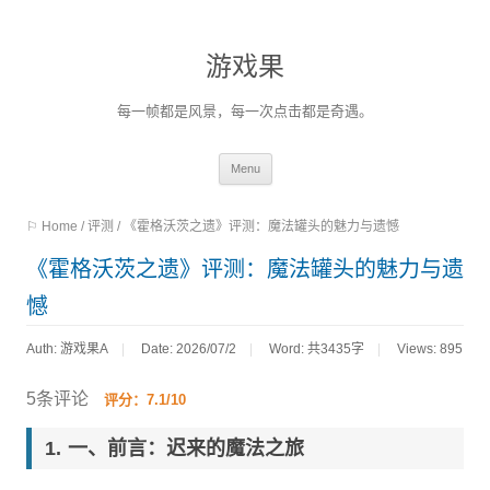
游戏果
每一帧都是风景，每一次点击都是奇遇。
Skip
Menu
to
⚐ Home
/
评测
/
《霍格沃茨之遗》评测：魔法罐头的魅力与遗憾
content
《霍格沃茨之遗》评测：魔法罐头的魅力与遗
憾
Auth: 游戏果A
Date: 2026/07/2
Word:
共3435字
Views: 895
5条评论
评分：7.1/10
一、前言：迟来的魔法之旅