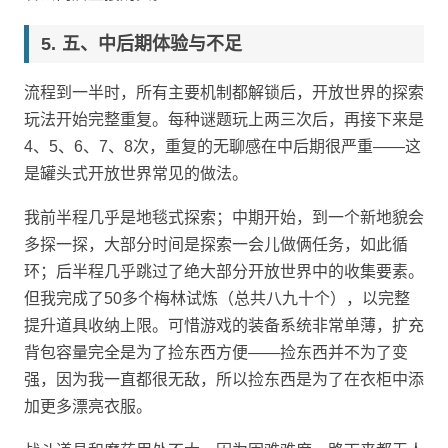
五、中后期体验与不足
流程到一半时，所有主要机制都解锁后，开放世界的探索
玩法开始完整重复。每种谜题玩上两三次后，再接下来是
4、5、6、7、8次，重复的无聊感在中后期很严重——这
是罐头式开放世界常见的做法。
我前半程几乎是地毯式探索；中期开始，到一个新地貌会
多探一探，大部分时间是探索一会儿做俩任务，如此循
环；后半程几乎跳过了绝大部分开放世界中的收集要素。
但我完成了50多个梅林试炼（总共八九十个），以完整
提升道具收纳上限。可惜游戏的装备系统非常单薄，扩充
背包容量完全是为了捡东西方便——捡东西并不为了变
强，因为我一直都很无敌，所以捡东西是为了在衣柜中添
加更多漂亮衣服。