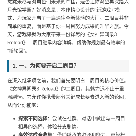
意犹未尽与对角色们未来的牵挂，是否让你渴望再次踏入
月光馆学园？好消息是，本作精心设计的“新游戏+”模
式，为玩家开启了一扇通往全新体验的大门。二周目并非
简单的重复，而是基于你一周目努力成果的升华之旅。今
天，
游戏果
就为大家带来一份详尽的《女神异闻录3
Reload》二周目继承内容详解，帮助你规划最有效率的
“新轮回”。
一、为何要开启二周目？
在深入继承项之前，我们首先要明白二周目的核心价值。
《女神异闻录3 Reload》的二周目，其魅力远不止于重
温剧情。它允许你携带部分关键成长要素进入新的轮回，
从而让你能够：
探索不同选择
：尝试在社群、对话中做出与一周目
相异的选择，体验分支剧情。
高效达成全收集
：借助继承的资源和能力，更轻松