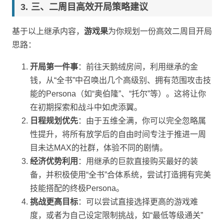
三、二周目高效开局策略建议
基于以上继承内容，
游戏果
为你规划一份高效二周目开局
思路：
开局第一件事
：前往天鹅绒房间，利用继承的金
钱，从“全书”中召唤出几个高级别、拥有范围攻击技
能的Persona（如“奥伯隆”、“托尔”等）。这将让你
在初期探索和战斗中如虎添翼。
日程规划优先
：由于五维全满，你可以完全忽略属
性提升，将所有放学后的自由时间专注于推进一周
目未达MAX的社群，体验不同的剧情。
经济优势利用
：用继承的巨款直接购买最好的装
备，并积极使用“全书”合体系统，尝试打造拥有完美
技能搭配的终极Persona。
挑战更高目标
：可以尝试直接选择更高的游戏难
度，或者为自己设定限制挑战，如“最低等级通关”