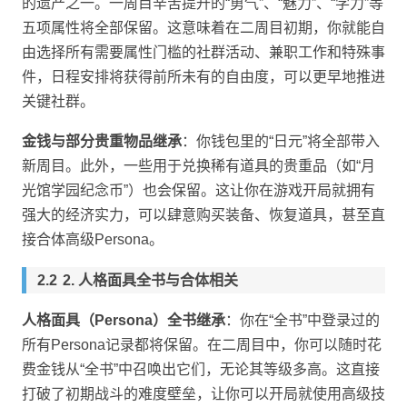
的遗产之一。一周目辛苦提升的“勇气”、“魅力”、“学力”等
五项属性将全部保留。这意味着在二周目初期，你就能自
由选择所有需要属性门槛的社群活动、兼职工作和特殊事
件，日程安排将获得前所未有的自由度，可以更早地推进
关键社群。
金钱与部分贵重物品继承
：你钱包里的“日元”将全部带入
新周目。此外，一些用于兑换稀有道具的贵重品（如“月
光馆学园纪念币”）也会保留。这让你在游戏开局就拥有
强大的经济实力，可以肆意购买装备、恢复道具，甚至直
接合体高级Persona。
2. 人格面具全书与合体相关
人格面具（Persona）全书继承
：你在“全书”中登录过的
所有Persona记录都将保留。在二周目中，你可以随时花
费金钱从“全书”中召唤出它们，无论其等级多高。这直接
打破了初期战斗的难度壁垒，让你可以开局就使用高级技