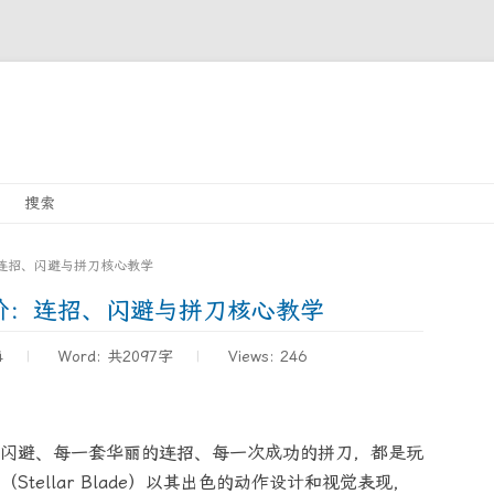
Skip
搜索
to
content
连招、闪避与拼刀核心教学
阶：连招、闪避与拼刀核心教学
4
Word:
共2097字
Views: 246
闪避、每一套华丽的连招、每一次成功的拼刀，都是玩
tellar Blade）以其出色的动作设计和视觉表现，