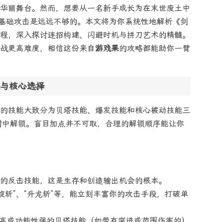
华丽舞台。然而，想要从一名新手成长为在末世废土中
靠基础攻击是远远不够的。本文将为你系统性地解析《剑
程，深入探讨连招构建、闪避时机与拼刀艺术的精髓。
战更高难度，相信这份来自
游戏果
的攻略都能助你一臂
与核心选择
的技能大致分为贝塔技能、爆发技能和核心被动技能三
树中解锁。盲目加点并不可取，合理的解锁顺序能让你
后的反击技能，这是生存和创造输出机会的根本。
旋斩”、“升龙斩”等，能立刻丰富你的攻击手段，打破单
害高或功能性强的贝塔技能（如带有突进或范围伤害的）