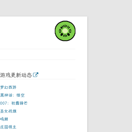
游戏更新动态
梦幻西游
黑神话：悟空
007：初露锋芒
圣女战旗
鸣潮
庄园领主