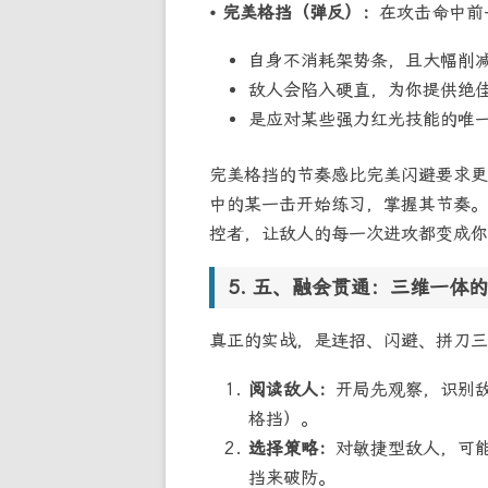
• 完美格挡（弹反）：
在攻击命中前
自身不消耗架势条，且大幅削
敌人会陷入硬直，为你提供绝
是应对某些强力红光技能的唯
完美格挡的节奏感比完美闪避要求更
中的某一击开始练习，掌握其节奏。
控者，让敌人的每一次进攻都变成你
五、融会贯通：三维一体的
真正的实战，是连招、闪避、拼刀三
阅读敌人：
开局先观察，识别
格挡）。
选择策略：
对敏捷型敌人，可
挡来破防。