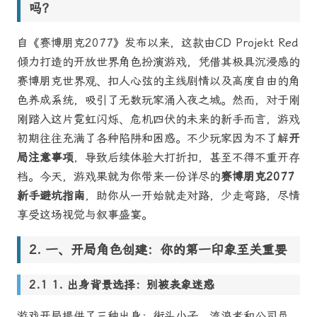
吗？
自《赛博朋克2077》发布以来，这款由CD Projekt Red
倾力打造的开放世界角色扮演游戏，凭借其极具沉浸感的
赛博朋克世界观、扣人心弦的主线剧情以及高度自由的角
色养成系统，吸引了无数玩家涌入夜之城。然而，对于刚
刚踏入这片霓虹闪烁、危机四伏的未来的新手而言，游戏
初期往往充满了各种陷阱和困惑。不少玩家因为不了解
开
局注意事项
，导致后续体验大打折扣，甚至不得不重开存
档。今天，游戏果就为你带来一份详尽的
赛博朋克2077
新手避坑指南
，助你从一开始就走对路，少走弯路，尽情
享受这场视觉与叙事盛宴。
一、开局角色创建：你的第一印象至关重要
1. 出身背景选择：别被表象迷惑
游戏开局提供了三种出身：街头小子、流浪者和公司员