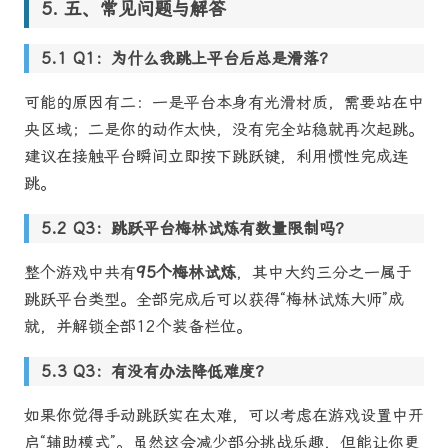
五、常见问题与解答
Q1：为什么我跳上平台后总是滑落？
可能的原因有二：一是平台本身有光滑材质，需要站在中
央区域；二是你的动作太快，没有完全站稳就再次起跳。
建议在接触平台瞬间立即按下跳跃键，利用惯性完成连
跳。
Q3：跳跃平台梅林试炼有数量限制吗？
整个游戏中共有
95个梅林试炼
，其中大约三分之一属于
跳跃平台类型。全部完成后可以获得“梅林试炼大师”成
就，并解锁全部12个装备栏位。
Q3：有没有办法降低难度？
如果你觉得手动跳跃实在太难，可以考虑在游戏设置中开
启“辅助模式”。虽然这会减少部分挑战乐趣，但能让你更