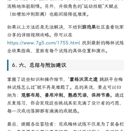
流畅地体验剧情。另外，升级角色的“运动技能”天赋点
（如增加冲刺距离）也能间接降低难度。
如果以上方法还是无法解决，不妨到
游戏果
社区查看玩家
分享的详细视频攻略。你可以在
https://www.7g5.com/1755.html
找到最新的梅林试炼
全收集指南，里面有每个试炼的具体位置和演示。
六、总结与附加建议
掌握了这些知识和操作细节，“
霍格沃茨之遗
跳跃平台梅
林试炼怎么过”就不再是难题了。总的来说，要点可以归
纳为：
观察布局、善用冲刺、熟悉咒语、保持节奏
。通过
反复练习，你会发现这些挑战其实充满了设计者的巧思，
每一次成功落脚都有满满的成就感。
最后，提醒各位冒险者：完成梅林试炼不仅是为了装备栏