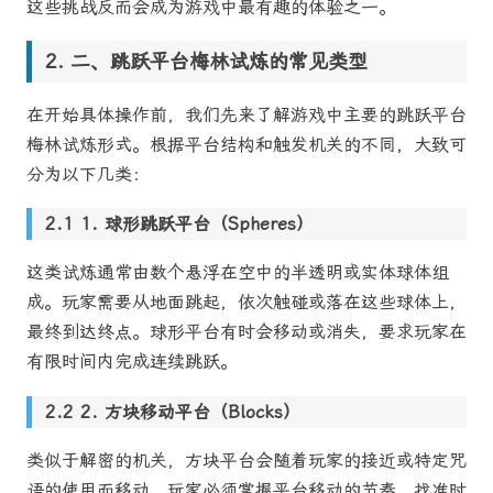
这些挑战反而会成为游戏中最有趣的体验之一。
二、跳跃平台梅林试炼的常见类型
在开始具体操作前，我们先来了解游戏中主要的跳跃平台
梅林试炼形式。根据平台结构和触发机关的不同，大致可
分为以下几类：
1. 球形跳跃平台（Spheres）
这类试炼通常由数个悬浮在空中的半透明或实体球体组
成。玩家需要从地面跳起，依次触碰或落在这些球体上，
最终到达终点。球形平台有时会移动或消失，要求玩家在
有限时间内完成连续跳跃。
2. 方块移动平台（Blocks）
类似于解密的机关，方块平台会随着玩家的接近或特定咒
语的使用而移动。玩家必须掌握平台移动的节奏，找准时