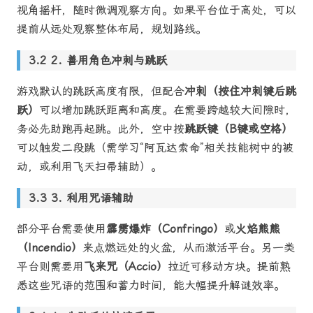
视角摇杆，随时微调观察方向。如果平台位于高处，可以
提前从远处观察整体布局，规划路线。
2. 善用角色冲刺与跳跃
游戏默认的跳跃高度有限，但配合
冲刺（按住冲刺键后跳
跃）
可以增加跳跃距离和高度。在需要跨越较大间隙时，
务必先助跑再起跳。此外，空中按
跳跃键（B键或空格）
可以触发二段跳（需学习“阿瓦达索命”相关技能树中的被
动，或利用飞天扫帚辅助）。
3. 利用咒语辅助
部分平台需要使用
霹雳爆炸（Confringo）
或
火焰熊熊
（Incendio）
来点燃远处的火盆，从而激活平台。另一类
平台则需要用
飞来咒（Accio）
拉近可移动方块。提前熟
悉这些咒语的范围和蓄力时间，能大幅提升解谜效率。