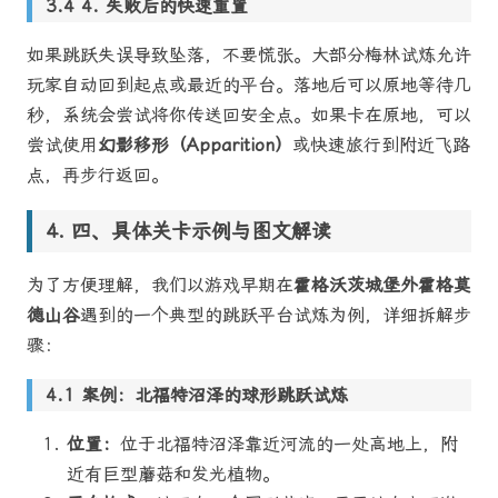
4. 失败后的快速重置
如果跳跃失误导致坠落，不要慌张。大部分梅林试炼允许
玩家自动回到起点或最近的平台。落地后可以原地等待几
秒，系统会尝试将你传送回安全点。如果卡在原地，可以
尝试使用
幻影移形（Apparition）
或快速旅行到附近飞路
点，再步行返回。
四、具体关卡示例与图文解读
为了方便理解，我们以游戏早期在
霍格沃茨城堡外霍格莫
德山谷
遇到的一个典型的跳跃平台试炼为例，详细拆解步
骤：
案例：北福特沼泽的球形跳跃试炼
位置：
位于北福特沼泽靠近河流的一处高地上，附
近有巨型蘑菇和发光植物。