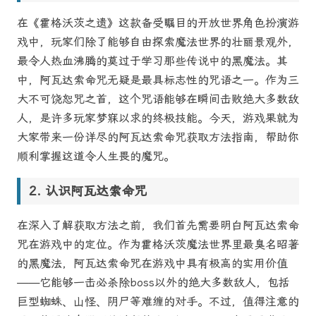
在《霍格沃茨之遗》这款备受瞩目的开放世界角色扮演游
戏中，玩家们除了能够自由探索魔法世界的壮丽景观外，
最令人热血沸腾的莫过于学习那些传说中的黑魔法。其
中，阿瓦达索命咒无疑是最具标志性的咒语之一。作为三
大不可饶恕咒之首，这个咒语能够在瞬间击败绝大多数敌
人，是许多玩家梦寐以求的终极技能。今天，游戏果就为
大家带来一份详尽的阿瓦达索命咒获取方法指南，帮助你
顺利掌握这道令人生畏的魔咒。
认识阿瓦达索命咒
在深入了解获取方法之前，我们首先需要明白阿瓦达索命
咒在游戏中的定位。作为霍格沃茨魔法世界里最臭名昭著
的黑魔法，阿瓦达索命咒在游戏中具有极高的实用价值
——它能够一击必杀除boss以外的绝大多数敌人，包括
巨型蜘蛛、山怪、阴尸等难缠的对手。不过，值得注意的