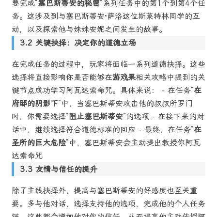
要完成“
塞巴斯蒂安的秘密
”系列任务中的第1个到第4个任
务。这涉及到与塞巴斯蒂安·萨洛这位斯莱特林同学的互
动，以及探索他与妹妹安妮之间发生的故事。
关键抉择：决定你的道德立场
在完成任务的过程中，玩家将面临一系列道德抉择。这些
选择将直接影响你是否能够在
游戏果
相关攻略中提到的关
键节点成功学习阿瓦达索命咒。具体来说： - 在任务“
在
府邸的阴影下
”中，当塞巴斯蒂安攻击他的叔叔所罗门
时，你需要选择“
阻止塞巴斯蒂安
”的选项 - 在接下来的对
话中，继续选择符合道德标准的回应 - 最终，在任务“
在
圣所的巨大危险
”中，塞巴斯蒂安会主动提出教授你阿瓦
达索命咒
友情与信任的提升
除了主线抉择外，提高与塞巴斯蒂安的好感度也至关重
要。多与他对话，选择支持他的选项，完成他的个人任务
链，这些都会增加他对你的信任，从而提高他主动传授阿