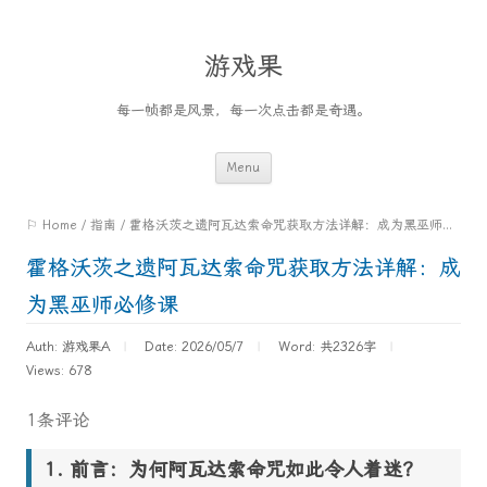
游戏果
每一帧都是风景，每一次点击都是奇遇。
Skip
Menu
to
⚐ Home
/
指南
/
霍格沃茨之遗阿瓦达索命咒获取方法详解：成为黑巫师必修课
content
霍格沃茨之遗阿瓦达索命咒获取方法详解：成
为黑巫师必修课
Auth: 游戏果A
Date: 2026/05/7
Word:
共2326字
Views: 678
1条评论
前言：为何阿瓦达索命咒如此令人着迷？