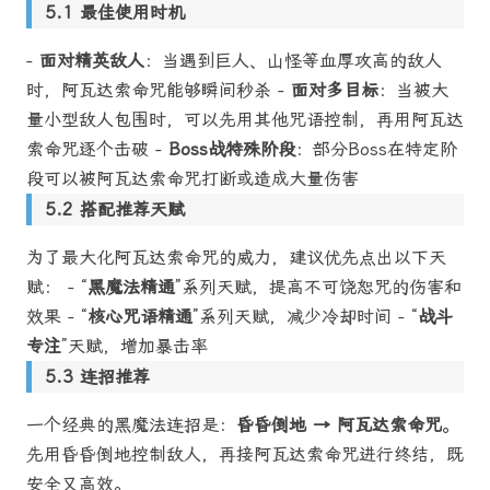
最佳使用时机
-
面对精英敌人
：当遇到巨人、山怪等血厚攻高的敌人
时，阿瓦达索命咒能够瞬间秒杀 -
面对多目标
：当被大
量小型敌人包围时，可以先用其他咒语控制，再用阿瓦达
索命咒逐个击破 -
Boss战特殊阶段
：部分Boss在特定阶
段可以被阿瓦达索命咒打断或造成大量伤害
搭配推荐天赋
为了最大化阿瓦达索命咒的威力，建议优先点出以下天
赋： - “
黑魔法精通
”系列天赋，提高不可饶恕咒的伤害和
效果 - “
核心咒语精通
”系列天赋，减少冷却时间 - “
战斗
专注
”天赋，增加暴击率
连招推荐
一个经典的黑魔法连招是：
昏昏倒地 → 阿瓦达索命咒
。
先用昏昏倒地控制敌人，再接阿瓦达索命咒进行终结，既
安全又高效。