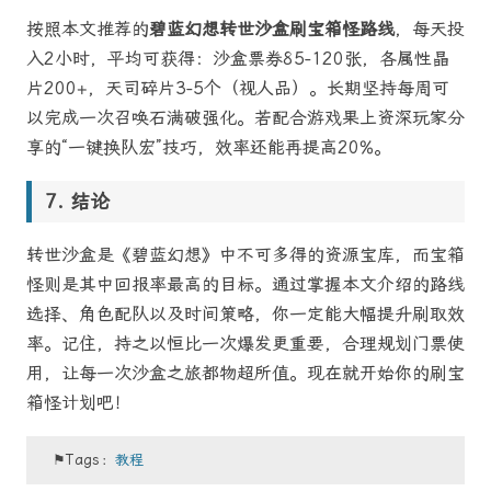
按照本文推荐的
碧蓝幻想转世沙盒刷宝箱怪路线
，每天投
入2小时，平均可获得：沙盒票券85-120张，各属性晶
片200+，天司碎片3-5个（视人品）。长期坚持每周可
以完成一次召唤石满破强化。若配合游戏果上资深玩家分
享的“一键换队宏”技巧，效率还能再提高20%。
结论
转世沙盒是《碧蓝幻想》中不可多得的资源宝库，而宝箱
怪则是其中回报率最高的目标。通过掌握本文介绍的路线
选择、角色配队以及时间策略，你一定能大幅提升刷取效
率。记住，持之以恒比一次爆发更重要，合理规划门票使
用，让每一次沙盒之旅都物超所值。现在就开始你的刷宝
箱怪计划吧！
⚑Tags：
教程