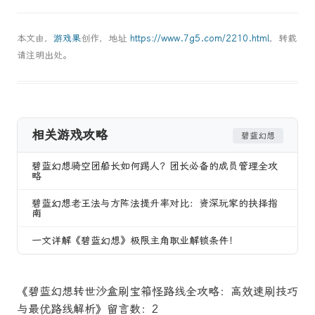
本文由，
游戏果
创作，地址
https://www.7g5.com/2210.html
，转载
请注明出处。
相关游戏攻略
碧蓝幻想
碧蓝幻想骑空团船长如何踢人？团长必备的成员管理全攻
略
碧蓝幻想老王法与方阵法提升率对比：资深玩家的抉择指
南
一文详解《碧蓝幻想》极限主角职业解锁条件！
《碧蓝幻想转世沙盒刷宝箱怪路线全攻略：高效速刷技巧
与最优路线解析》留言数：2