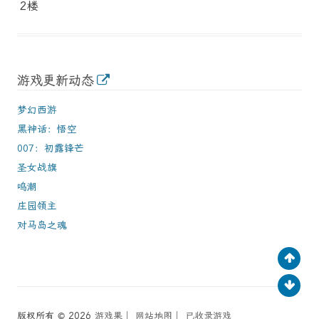
2楼
游戏更新动态
梦幻西游
黑神话：悟空
007：初露锋芒
圣女战旗
鸣潮
庄园领主
对马岛之魂
版权所有 © 2026
游戏果
│
网站地图
│
已收录游戏