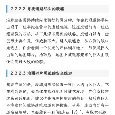
2.2 寻找道路尽头的废墟
沿着这条雪路持续向北骑行约两分钟，你会发现道路尽头
出现了一座半掩在雪中的废墟建筑。这座废墟前有一座已
经断裂的石桥，桥下是深不见底的峡谷。废墟内部有一些
低级士兵亡灵，但威胁不大。进入废墟后，从右侧的缺口
走进去，你会看到一个发光的尸体躺在地上，那便是巨人
山顶的地图碎片。拾取后，地图上被迷雾笼罩的巨人山顶
便会亮起大致的轮廓。
2.3 地图碎片周边的安全提示
需要注意的是，废墟周围潜伏着一只巨大的山区巨人，它
在附近巡逻。如果你在拾取地图时被它发现，它会直接冲
过来砸碎地面。建议优先清理掉附近的杂兵，然后在巨人
不注意的间隙快速拾取道具并撤离。另外，废墟内部有一
道隐藏墙壁，里面藏有一颗“锻造石【7】”，有探索兴趣