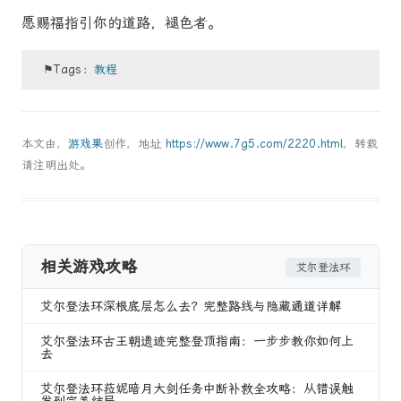
愿赐福指引你的道路，褪色者。
⚑Tags：
教程
本文由，
游戏果
创作，地址
https://www.7g5.com/2220.html
，转载
请注明出处。
相关游戏攻略
艾尔登法环
艾尔登法环深根底层怎么去？完整路线与隐藏通道详解
艾尔登法环古王朝遗迹完整登顶指南：一步步教你如何上
去
艾尔登法环菈妮暗月大剑任务中断补救全攻略：从错误触