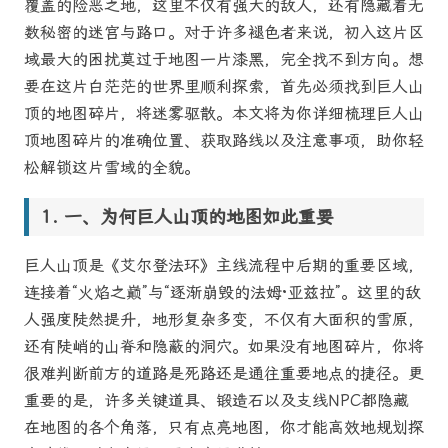
覆盖的险恶之地，这里不仅有强大的敌人，还有隐藏着无
数秘密的迷宫与路口。对于许多褪色者来说，初入这片区
域最大的困扰莫过于地图一片漆黑，完全找不到方向。想
要在这片白茫茫的世界里顺利探索，首先必须找到巨人山
顶的地图碎片，将迷雾驱散。本文将为你详细梳理巨人山
顶地图碎片的准确位置、获取路线以及注意事项，助你轻
松解锁这片雪域的全貌。
一、为何巨人山顶的地图如此重要
巨人山顶是《艾尔登法环》主线流程中后期的重要区域，
连接着“火焰之巅”与“逐渐崩毁的法姆·亚兹拉”。这里的敌
人强度陡然提升，地形复杂多变，不仅有大面积的雪原，
还有陡峭的山脊和隐蔽的洞穴。如果没有地图碎片，你将
很难判断前方的道路是死路还是通往重要地点的捷径。更
重要的是，许多关键道具、锻造石以及支线NPC都隐藏
在地图的各个角落，只有点亮地图，你才能高效地规划探