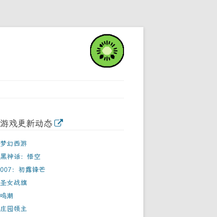
游戏更新动态
梦幻西游
黑神话：悟空
007：初露锋芒
圣女战旗
鸣潮
庄园领主