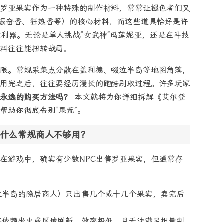
罗亚果实作为一种特殊的制作材料，常常让褪色者们又
如振奋香、狂热香等）的核心材料，而这些道具恰好是许
翻盘利器。无论是单人挑战“女武神”玛莲妮亚，还是在斗技
料往往能扭转战局。
限。常规采集点分散在盖利德、啜泣半岛等地图角落，
用完之后，往往要经历漫长的跑酷刷取过程。许多玩家
永逸的购买方法吗？
本文就将为你详细拆解《艾尔登
帮助你彻底告别“果荒”。
什么常规商人不够用？
在游戏中，确实有少数NPC出售罗亚果实，但通常存
泣半岛的隐居商人）只出售几个或十几个果实，卖完后
存依赖坐火或区域刷新，效率极低，且无法满足批量制