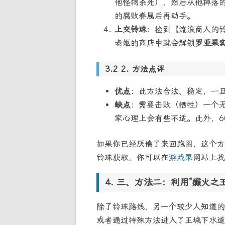
他怪物杀死），然后从他掉落
的腐败眷属后再动手。
上交铃珠
：捡到【流浪商人的
老妪的商店中就会解锁
罗亚果
2. 方法点评
优点
：此方法合法、稳定，一
缺点
：需要击败（牺牲）一个无
家心理上会有些不适。此外，6
如果你已经厌倦了来回跑图，这个方
铃珠获取，你可以在
游戏果
网站上找
三、方法二：利用“癫火之
除了铃珠路线，另一个较少人知道的
或者通过特殊方法进入了王城下水道