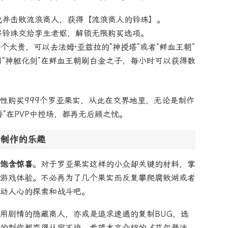
找并击败流浪商人，获得【流浪商人的铃珠】。
将铃珠交给孪生老妪，解锁无限购买选项。
个太贵，可以去法姆·亚兹拉的“神授塔”或者“鲜血王朝”
“神躯化剑”在鲜血王朝刷白金之子，每小时可以获得数
性购买999个罗亚果实，从此在交界地里，无论是制作
眠香”在PVP中控场，都再无后顾之忧。
制作的乐趣
饱含惊喜
。对于罗亚果实这样的小众却关键的材料，掌
游戏体验。不必再为了几个果实而反复攀爬腐败湖或者
动人心的探索和战斗吧。
用剧情的隐藏商人，亦或是追求速通的复制BUG，选
的制作都变得从容不迫。希望本文介绍的《艾尔登法