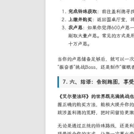
完成铃珠获取
：前往盖利德寻
上缴并购买
：返回圆桌厅堂，
农卢恩
：如果你觉得600卢恩一
刷取大量卢恩。常见的方式是用
十万卢恩。
当你的卢恩储备足够后，就可以一次
“振奋香”挑战Boss，还是制作“催
六、结语：告别跑图，享受
《艾尔登法环》的世界既充满挑战也
握正确的购买方法，能极大提升你的
跋涉盖利德的荒野，把时间留给更激
无论是通过正统的铃珠路线，还是利
择最适合你的方式，让每一次篝火旁