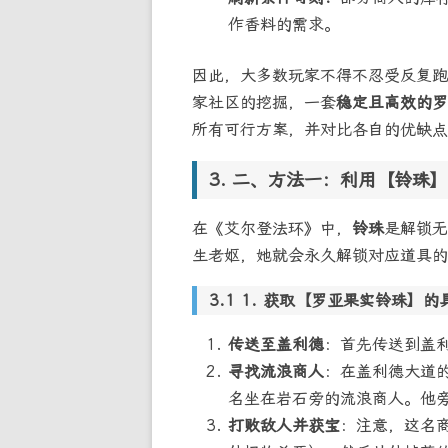
作香料的需求。
因此，大多数玩家不得不忍受反复跑
家社区的挖掘，一套
稳定且高效的罗
所有可行方案，并对比各自的优缺点
二、方法一：利用【铃珠】
在《艾尔登法环》中，
铃珠
是解锁无
生老妪，她就会永久解锁对应道具的
1. 获取【罗亚果实铃珠】的
传送至盖利德
：首先传送到盖利
寻找流浪商人
：在盖利德大道的
名坐在岩石旁的流浪商人。他
打败敌人并获宝
：注意，这名