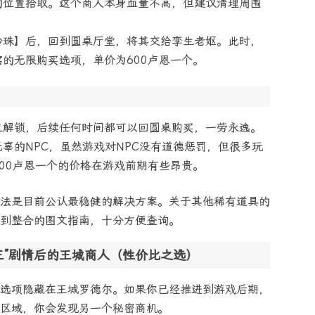
的位置拾取。这个商人本身血量不高，但建议清理周围
铃珠】后，回到圆桌厅堂，将其交给孪生老妪。此时，
实
的无限购买选项，单价为600卢恩一个。
旦解锁，后续任何时间都可以回圆桌购买，一劳永逸。
辜的NPC，虽然游戏对NPC没有道德惩罚，但很多玩
00卢恩一个的价格在游戏前期有些昂贵。
法是目前公认最稳健的解决方案。关于其他稀有道具的
到整合的图文指南，十分方便查询。
王”剧情后的王城商人（性价比之选）
选项隐藏在王城罗德尔。如果你已经推进到游戏后期，
区域，你会发现另一个秘密商机。