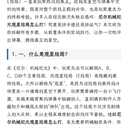
E结局）一直是玩家热议的焦点。这段在星空与弹幕中交
织的终章，既是对整个游戏主题的升华，也是玩家意志力
的终极考验。许多人在经历数次失败后感叹：
尼尔机械纪
元观星结局怎么打
？究竟是拼手速还是拼运气？本文将为
你拆解所有步骤，从前置条件到实战技巧，让你一次性冲
出弹幕，拥抱真正的星空。
一、什么是观星结局？
在《尼尔：机械纪元》中，玩家先后可以解锁A、B、
C、D四个主要结局，而观星结局（E结局）是隐藏的最
终结局。之所以被称为“观星”，是因为该结局的最终战斗
场景在一片璀璨的星空下展开，玩家需要操控一台小飞行
器，在越来越密集的弹幕中躲避敌人，直到遇到制作人齐
藤阳介和横尾太郎的“神队”出现。这个结局不仅涉及剧情
上的大反转，更以全程高难度射击游戏环节著称。理解
尼
尔机械纪元观星结局怎么打
，首先需要明确触发条件：你