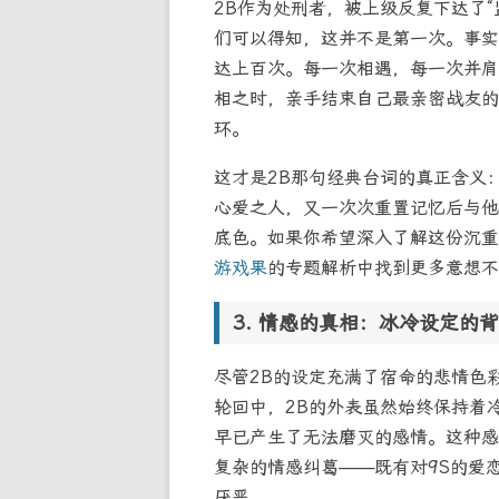
2B作为处刑者，被上级反复下达了“
们可以得知，这并不是第一次。事实
达上百次。每一次相遇，每一次并肩
相之时，亲手结束自己最亲密战友的
环。
这才是2B那句经典台词的真正含义
心爱之人，又一次次重置记忆后与他
底色。如果你希望深入了解这份沉重
游戏果
的专题解析中找到更多意想不
情感的真相：冰冷设定的背
尽管2B的设定充满了宿命的悲情色
轮回中，2B的外表虽然始终保持着
早已产生了无法磨灭的感情。这种感
复杂的情感纠葛——既有对9S的爱
厌恶。