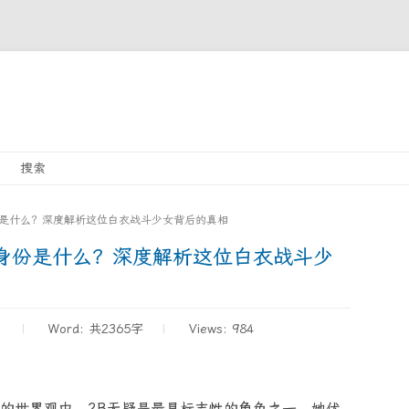
Skip
搜索
to
content
份是什么？深度解析这位白衣战斗少女背后的真相
正身份是什么？深度解析这位白衣战斗少
1
Word:
共2365字
Views: 984
的世界观中，2B无疑是最具标志性的角色之一。她优