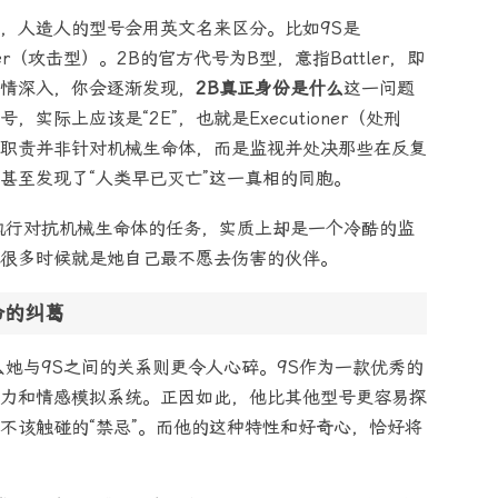
，人造人的型号会用英文名来区分。比如9S是
cker（攻击型）。2B的官方代号为B型，意指Battler，即
情深入，你会逐渐发现，
2B真正身份是什么
这一问题
际上应该是“2E”，也就是Executioner（处刑
职责并非针对机械生命体，而是监视并处决那些在反复
甚至发现了“人类早已灭亡”这一真相的同胞。
执行对抗机械生命体的任务，实质上却是一个冷酷的监
很多时候就是她自己最不愿去伤害的伙伴。
命的纠葛
么她与9S之间的关系则更令人心碎。9S作为一款优秀的
力和情感模拟系统。正因如此，他比其他型号更容易探
不该触碰的“禁忌”。而他的这种特性和好奇心，恰好将