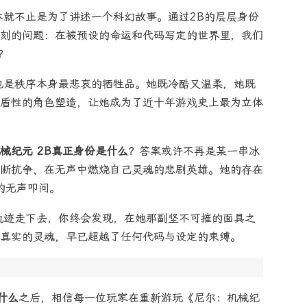
本就不止是为了讲述一个科幻故事。通过2B的层层身份
刻的问题：在被预设的命运和代码写定的世界里，我们
？
也是秩序本身最悲哀的牺牲品。她既冷酷又温柔，她既
盾性的角色塑造，让她成为了近十年游戏史上最为立体
械纪元 2B真正身份是什么
？答案或许不再是某一串冰
断抗争、在无声中燃烧自己灵魂的悲剧英雄。她的存在
”的无声叩问。
轨迹走下去，你终会发现，在她那副坚不可摧的面具之
真实的灵魂，早已超越了任何代码与设定的束缚。
什么
之后，相信每一位玩家在重新游玩《尼尔：机械纪