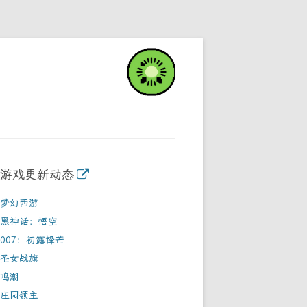
游戏更新动态
梦幻西游
黑神话：悟空
007：初露锋芒
圣女战旗
鸣潮
庄园领主