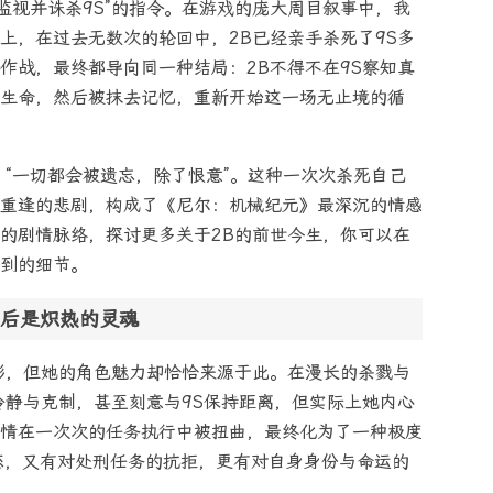
监视并诛杀9S”的指令。在游戏的庞大周目叙事中，我
上，在过去无数次的轮回中，2B已经亲手杀死了9S多
作战，最终都导向同一种结局：2B不得不在9S察知真
生命，然后被抹去记忆，重新开始这一场无止境的循
：“一切都会被遗忘，除了恨意”。这种一次次杀死自己
重逢的悲剧，构成了《尼尔：机械纪元》最深沉的情感
的剧情脉络，探讨更多关于2B的前世今生，你可以在
到的细节。
后是炽热的灵魂
彩，但她的角色魅力却恰恰来源于此。在漫长的杀戮与
冷静与克制，甚至刻意与9S保持距离，但实际上她内心
情在一次次的任务执行中被扭曲，最终化为了一种极度
恋，又有对处刑任务的抗拒，更有对自身身份与命运的