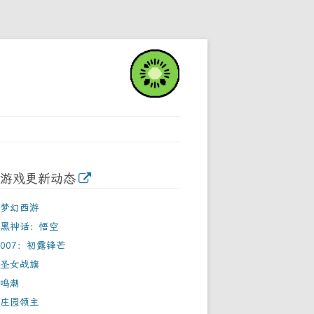
游戏更新动态
梦幻西游
黑神话：悟空
007：初露锋芒
圣女战旗
鸣潮
庄园领主