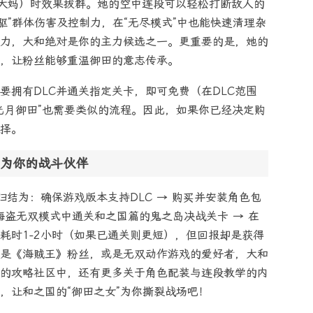
、大妈）时效果拔群。她的空中连段可以轻松打断敌人的
驱”群体伤害及控制力，在“无尽模式”中也能快速清理杂
力，大和绝对是你的主力候选之一。更重要的是，她的
，让粉丝能够重温御田的意志传承。
要拥有DLC并通关指定关卡，即可免费（在DLC范围
光月御田”也需要类似的流程。因此，如果你已经决定购
选择。
为你的战斗伙伴
归结为：确保游戏版本支持DLC → 购买并安装角色包
真·海盗无双模式中通关和之国篇的鬼之岛决战关卡 → 在
耗时1-2小时（如果已通关则更短），但回报却是获得
是《海贼王》粉丝，或是无双动作游戏的爱好者，大和
的攻略社区中，还有更多关于角色配装与连段教学的内
，让和之国的“御田之女”为你撕裂战场吧！