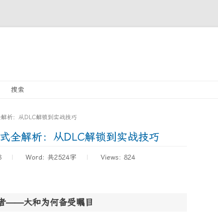
Skip
搜索
to
content
解析：从DLC解锁到实战技巧
式全解析：从DLC解锁到实战技巧
8
Word:
共2524字
Views: 824
热者——大和为何备受瞩目