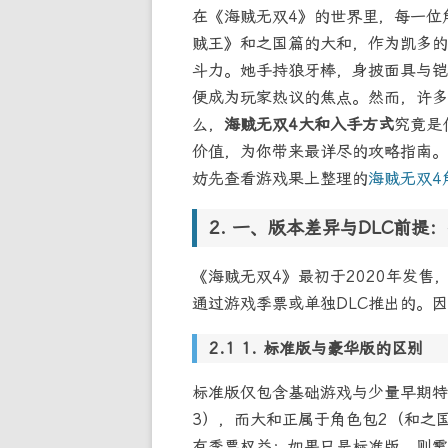
在《海贼无双4》的世界里，每一位
贼王》和之国篇的大和，作为凯多的
斗力。她手持狼牙棒，身披面具与铠
便成为玩家热议的焦点。然而，许多
么，
海贼无双4大和入手方式
究竟是
价值，为你带来最详尽的攻略指南。
妨先查看游戏果上整理的
海贼无双4
一、版本差异与DLC前提
《海贼无双4》最初于2020年发
通过游戏季票或单独DLC推出的。
1. 标准版与豪华版的区别
标准版仅包含基础游戏与少量早期特
3），而大和正属于角色包2（和之
有季票权益；如果只是标准版，则需