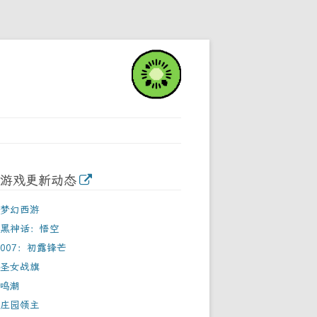
游戏更新动态
梦幻西游
黑神话：悟空
007：初露锋芒
圣女战旗
鸣潮
庄园领主