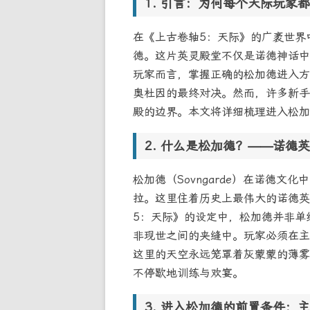
引言：为何每个天际玩家都
在《上古卷轴5：天际》的广袤世界
德。这片英灵殿堂不仅是诺德神话中
玩家而言，掌握正确的松加德进入方
奥杜因的最终对决。然而，许多新手
殿的边界。本文将详细梳理进入松加
什么是松加德？——诺德英
松加德（Sovngarde）在诺德
拉。这里住着历史上最伟大的诺德英
5：天际》的设定中，松加德并非单
非现世之间的夹缝中。玩家必须在主
这里的天空永远笼罩着灰蒙蒙的薄雾
不停歇地训练与欢宴。
进入松加德的前置条件：主