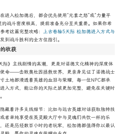
在进入松加德后，都会优先使用“元素之怒”或“力量平
里的战斗密度极高，提前准备充分至关重要。如果你希
参考这篇完整攻略：
上古卷轴5天际 松加德进入方式与
发到战斗胜利的全方位指引。
的收获
天际》主线剧情的高潮，更是对诺德文化精神的深度体
使命——击败奥杜因拯救世界，更亲身见证了诺德战士
寸土地都浸透着英雄的血泪与荣耀，每一位NPC都承
进入方式，能让你的天际之旅更加完整，避免在关键时
。
隐藏着许多支线细节：比如与远古英雄对话获取独特技
或者单纯享受在英灵殿大厅中与灵魂们共饮一杯的乐
，还是历经数百小时的老玩家，松加德都值得你以最认
灵殿，愿你的灵魂在荣耀中永存。