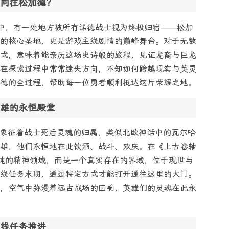
向往松加德？
中，有一处地方被所有诺德战士视为终极归宿——松加
的核心圣地，更是游戏主线剧情的巅峰舞台。对于无数
式，意味着能亲历这场史诗般的旅程，见证龙裔与巨龙
在探索过程中常常迷失方向，不知如何跨越现实与英灵
德的全过程，帮助每一位勇者顺利抵达这片荣耀之地。
雄的永恒殿堂
文化中象征着战士死后灵魂的归属，类似北欧神话中的瓦尔哈
雄，他们永恒地在此饮酒、战斗、欢庆。在《上古卷轴
纯的精神领域，而是一个真实存在的界域，位于现世与
线任务末期，通过特定方式才能打开通往这里的大门。
，空气中弥漫着远古战场的回响，英雄们的灵魂在此永
线任务推进