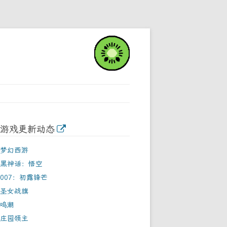
游戏更新动态
梦幻西游
黑神话：悟空
007：初露锋芒
圣女战旗
鸣潮
庄园领主