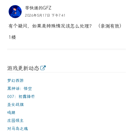
等快递的GFZ
2026年5月17日 下午7:41
有个疑问，如果是特殊情况该怎么处理？ （亲测有效）
1楼
游戏更新动态
梦幻西游
黑神话：悟空
007：初露锋芒
圣女战旗
鸣潮
庄园领主
对马岛之魂