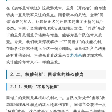
在《崩坏星穹铁道》这款游戏中，主角（开拓者）的命途
切换一直是玩家关注的焦点。随着版本的更迭，全新“同
谐”命途的加入，让这位无名的开拓者迎来了全新的战斗
姿态。不同于之前的物理或火属性输出定位，“同谐”命途
下的主角更侧重于辅助与增益，能够为整个队伍带来质
变。今天，我们就来深度解析一下“同谐主”的技能机制，
帮助各位玩家快速上手这一强力辅助。如果你对角色培养
还有其他疑问，不妨先看看这篇来自
游戏果
的详细攻略，
或许能给你带来不一样的启发。
二、技能剖析：同谐主的核心能力
1. 天赋：“不息的轮舞”
同谐主的天赋是其核心机制之一。当队友对处于“击破”状
态或物理属性弱点的敌人造成伤害时，同谐主会获得一层
“喧哗”效果。这个效果可以叠加多层，并且每一层都能提