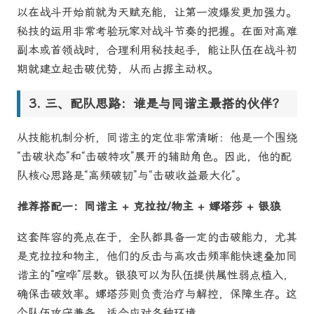
以在战斗开始前就为天赋充能，让第一波爆发更加强力。
秘技的运用非常考验玩家对战斗节奏的把握。在面对高难
副本或首领战时，合理利用秘技起手，能让队伍在战斗初
期就建立起击破优势，从而占据主动权。
三、配队思路：谁是与同谐主最搭的伙伴？
从技能机制分析，同谐主的定位非常清晰：他是一个围绕
“击破状态”和“击破特攻”展开的辅助角色。因此，他的配
队核心思路是“高频破韧”与“击破收益最大化”。
推荐搭配一：同谐主 + 克拉拉/物主 + 娜塔莎 + 银狼
这套阵容的亮点在于，全队都具备一定的击破能力，尤其
是克拉拉和物主，他们的反击与高攻击频率能快速叠加同
谐主的“喧哗”层数。银狼可以为队伍提供属性弱点植入，
确保击破效率。娜塔莎则负责治疗与解控，保障生存。这
个队伍攻守兼备，适合应对各种环境。