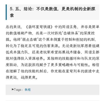
五、结论：不仅是数值，更是机制的全新探
索
总的来说，《崩坏星穹铁道》中的同谐主角，并非是简单
的数值堆砌产物，而是一次对游戏“击破体系”的深度挖
掘。他将“弱点击破”这个原本侧重于控制和削韧的机制，
转化为了稳定且可观的伤害来源。无论是新玩家想要组建
低成本强力队，还是老玩家希望拓展战术储备，同谐主都
绝对值得投入资源培养。其独特的技能循环和与队友的深
度联动，为这款游戏赋予了更多策略趣味与可能性。相信
在理解了他的技能机制后，你定能在星穹列车的旅途中走
得更远，战得更爽。
⚑Tags：
教程