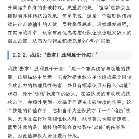
升同谐主自身的击破特攻。更重要的是，“喧哗”层数会直
接影响其终结技的效果。简单来说，这是一个鼓励队伍持
续进行击破输出的天赋，层数叠得越高，后续爆发越强。
在实际战斗中，玩家需要优先考虑让队伍快速触发敌人的
弱点击破，从而为同谐主积攒充足的“喧哗”层数。
2. 战技：“击掌！胜利属于开拓！”
战技“击掌！胜利属于开拓！”是一个兼具伤害与功能的技
能。技能描述中显示，它会对指定敌方单体造成基于同谐
主攻击力的物理属性伤害，并且有概率使目标陷入“动能”
状态。处于“动能”状态下的敌人，在被队友的普攻或战技
攻击时，会额外受到一次基于同谐主击破特攻的伤害。这
个技能的价值在于，它相当于为全队附加了一个“追击”效
果，尤其是在针对高韧性敌人时，能显著加快破韧速度。
需要注意的是，战技的等级会直接影响“动能”的伤害系
数，因此值得投入资源进行升级。