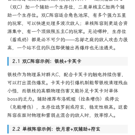
（双C）加一个辅助一个生存位，二是单核主C加两个辅
助一个生存位。双C阵容适合角色池深、有多个强力五星
的玩家，可以快速处理多波次敌人；单核阵容则更适合资
源集中、有一个顶级限五主C的玩家。无论哪种，生存位
（盾或奶）都是必不可少的——忘却之庭的敌人攻击力很
高，一个站不住的队伍即便输出再爆炸也无法通关。
双C阵容示例：银枝+卡芙卡
银枝作为物理系对群大C，配合卡芙卡的触电持续伤害，
可以打出混伤爆发。卡芙卡的引爆机制能帮银枝清理残血
小怪，而银枝的高额物理伤害又能补足卡芙卡对单体
boss的乏力。辅助推荐布洛妮娅（拉条增伤）或停云
（充能增伤），生存位选罗刹或符玄，稳定性极高。这套
阵容在面对物理和雷弱点混合的敌人时，效率惊人。
单核阵容示例：饮月君+双辅助+符玄