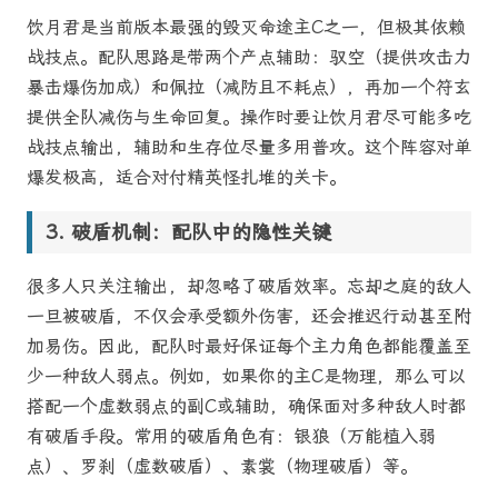
饮月君是当前版本最强的毁灭命途主C之一，但极其依赖
战技点。配队思路是带两个产点辅助：驭空（提供攻击力
暴击爆伤加成）和佩拉（减防且不耗点），再加一个符玄
提供全队减伤与生命回复。操作时要让饮月君尽可能多吃
战技点输出，辅助和生存位尽量多用普攻。这个阵容对单
爆发极高，适合对付精英怪扎堆的关卡。
破盾机制：配队中的隐性关键
很多人只关注输出，却忽略了破盾效率。忘却之庭的敌人
一旦被破盾，不仅会承受额外伤害，还会推迟行动甚至附
加易伤。因此，配队时最好保证每个主力角色都能覆盖至
少一种敌人弱点。例如，如果你的主C是物理，那么可以
搭配一个虚数弱点的副C或辅助，确保面对多种敌人时都
有破盾手段。常用的破盾角色有：银狼（万能植入弱
点）、罗刹（虚数破盾）、素裳（物理破盾）等。