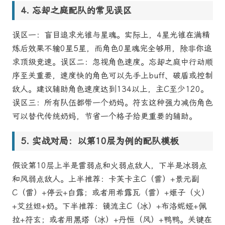
忘却之庭配队的常见误区
误区一：盲目追求光锥与星魂。实际上，4星光锥在满精
炼后效果不输0星5星，而角色0星魂完全够用，除非你追
求顶级竞速。误区二：忽视角色速度。忘却之庭中行动顺
序至关重要，速度快的角色可以先手上buff、破盾或控制
敌人。建议辅助角色速度达到134以上，主C至少120。
误区三：所有队伍都带一个奶妈。符玄这种强力减伤角色
可以替代传统奶妈，节省一个格子给更重要的辅助。
实战对局：以第10层为例的配队模板
假设第10层上半是雷弱点和火弱点敌人，下半是冰弱点
和风弱点敌人。上半推荐：卡芙卡主C（雷）+景元副
C（雷）+停云+白露；或者用希露瓦（雷）+姬子（火）
+艾丝妲+奶。下半推荐：镜流主C（冰）+布洛妮娅+佩
拉+符玄；或者用黑塔（冰）+丹恒（风）+鸭鸭。关键在