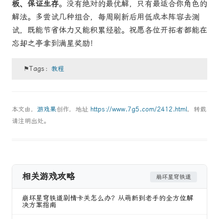
板、保证生存
。没有绝对的最优解，只有最适合你角色的
解法。多尝试几种组合，每周刷新后用低成本阵容去测
试，既能节省体力又能积累经验。祝愿各位开拓者都能在
忘却之亭拿到满星奖励！
⚑Tags：
教程
本文由，
游戏果
创作，地址
https://www.7g5.com/2412.html
，转载
请注明出处。
相关游戏攻略
崩坏星穹铁道
崩坏星穹铁道剧情卡关怎么办？从萌新到老手的全方位解
决方案指南