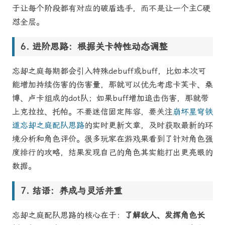
于让每个阶段都有对应的破盾选手，而不是让一个主C硬
怼全层。
进阶思路：根据关卡特性动态调整
忘却之庭每期都会引入特殊debuff或buff，比如本次可
能增加持续伤害的伤害量，那就可以优先考虑卡芙卡、桑
博、卢卡组成的dot队；如果buff增加追击伤害，那就带
上克拉拉、托帕。不要迷信固定阵容，要关注
崩坏星穹铁
道忘却之庭配队思路
的实时更新文章，及时获取最新的环
境分析和角色评价。很多玩家在游戏果看到了针对角色强
度排行的攻略，结果发现自己的角色其实能打出更亮眼的
数据。
结语：养成与灵活并重
忘却之庭配队思路的核心在于：
了解敌人、发挥角色长