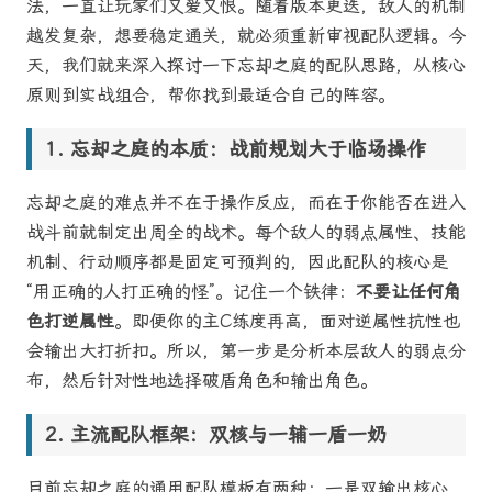
法，一直让玩家们又爱又恨。随着版本更迭，敌人的机制
越发复杂，想要稳定通关，就必须重新审视配队逻辑。今
天，我们就来深入探讨一下忘却之庭的配队思路，从核心
原则到实战组合，帮你找到最适合自己的阵容。
忘却之庭的本质：战前规划大于临场操作
忘却之庭的难点并不在于操作反应，而在于你能否在进入
战斗前就制定出周全的战术。每个敌人的弱点属性、技能
机制、行动顺序都是固定可预判的，因此配队的核心是
“用正确的人打正确的怪”。记住一个铁律：
不要让任何角
色打逆属性
。即便你的主C练度再高，面对逆属性抗性也
会输出大打折扣。所以，第一步是分析本层敌人的弱点分
布，然后针对性地选择破盾角色和输出角色。
主流配队框架：双核与一辅一盾一奶
目前忘却之庭的通用配队模板有两种：一是双输出核心