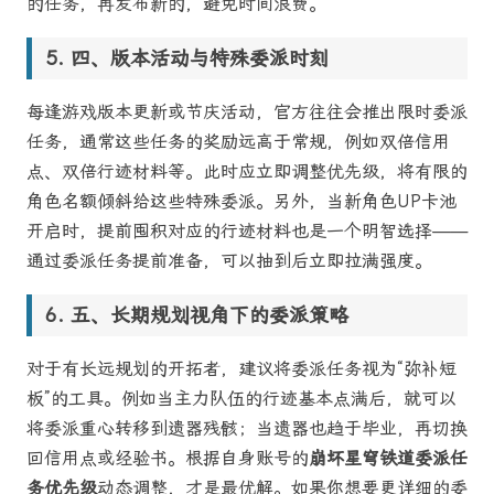
的任务，再发布新的，避免时间浪费。
四、版本活动与特殊委派时刻
每逢游戏版本更新或节庆活动，官方往往会推出限时委派
任务，通常这些任务的奖励远高于常规，例如双倍信用
点、双倍行迹材料等。此时应立即调整优先级，将有限的
角色名额倾斜给这些特殊委派。另外，当新角色UP卡池
开启时，提前囤积对应的行迹材料也是一个明智选择——
通过委派任务提前准备，可以抽到后立即拉满强度。
五、长期规划视角下的委派策略
对于有长远规划的开拓者，建议将委派任务视为“弥补短
板”的工具。例如当主力队伍的行迹基本点满后，就可以
将委派重心转移到遗器残骸；当遗器也趋于毕业，再切换
回信用点或经验书。根据自身账号的
崩坏星穹铁道委派任
务优先级
动态调整，才是最优解。如果你想要更详细的委