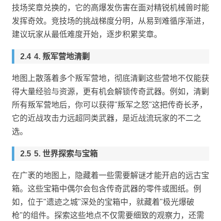
技场奖章兑换的，它的高爆发伤害在面对精锐机械兽时能
发挥奇效。竞技场的挑战梯度分明，从易到难循序渐进，
建议玩家从最低难度开始，逐步积累奖章。
4. 叛军营地清剿
地图上散落着多个叛军营地，彻底清剿这些营地不仅能获
得大量经验与资源，更有机会解锁传奇武器。例如，清剿
所有叛军营地后，你可以获得"叛军之怒"这把传奇长矛，
它的近战攻击力远超同类武器，是近战流玩家的不二之
选。
5. 世界探索与宝箱
在广袤的地图上，隐藏着一些需要解谜才能开启的远古宝
箱。这些宝箱中偶尔会包含传奇武器的零件或图纸。例
如，位于"遗迹之城"深处的宝箱中，就藏着"极光爆破
枪"的组件。探索这些地点不仅需要细致的观察力，还需