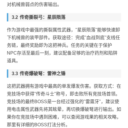
对机械兽弱点的伤害输出。
传奇撕裂弓：星辰陨落
作为游戏中最强的撕裂属性武器，"星辰陨落"能够快速卸
下机械兽的装甲部件。获取途径：完成"血战到底"支线任
务链，最终奖励即为这把神兵。任务的关键在于保护
NPC存活至最后一刻，建议配备足够的治疗药剂和陷阱
道具。
传奇爆破弩：雷神之锤
这把武器拥有游戏中最高的单发爆发伤害。获取方式：在
竞技场中获得"传奇斗士"称号，即击败所有竞技场首领。
竞技场的最终BOSS是一台经过强化的"雷霆牙"，建议使
用电击属性武器先将其眩晕，再切换爆破弩进行输出。如
果你在竞技场中遇到困难，可以查阅游戏果的相关攻略，
那里有详细的BOSS打法分析。