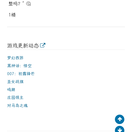
整吗？” 🤔
1楼
游戏更新动态
梦幻西游
黑神话：悟空
007：初露锋芒
圣女战旗
鸣潮
庄园领主
对马岛之魂