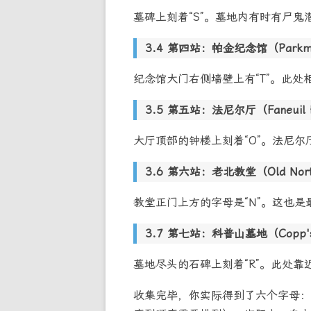
墓碑上刻着“S”。墓地内有时有尸鬼
第四站：帕金纪念馆（Parkma
纪念馆大门右侧墙壁上有“T”。此
第五站：法尼尔厅（Faneuil H
大厅顶部的钟楼上刻着“O”。法尼
第六站：老北教堂（Old North
教堂正门上方的字母是“N”。这也
第七站：科普山墓地（Copp's Hi
墓地尽头的石碑上刻着“R”。此处
收集完毕，你实际得到了六个字母：B