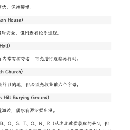
潜伏，保持警惕。
n House）
处相对安全，但附近有枪手巡逻。
all）
尔厅内常有掠夺者，可先潜行观察再行动。
 Church）
是最终目的地，但必须先收集前六个字母。
ll Burying Ground）
靠近海边，偶尔有泥沼蟹出没。
、O、S、T、O、N、R（从老北教堂获取的是N，但