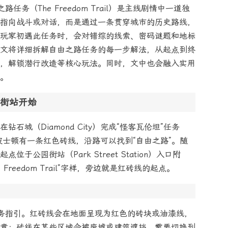
务（The Freedom Trail）是主线剧情中一道独
指向战斗或对话，而是通过一条贯穿城市的历史路线，
玩家初遇此任务时，会对错综的线索、密码谜题和地标
文将详细拆解自由之路任务的每一步解法，从起点到终
，解锁潜行改造等核心玩法。同时，文中也会融入实用
。
街站开始
石城（Diamond City）完成“怪客瓦伦坦”任务
波士顿有一条红色砖线，沿路可以找到“自由之路”。随
公园街站（Park Street Station）入口附
reedom Trail”字样，旁边就是红砖线的起点。
动
务指引。红砖线会在地面呈现为红色的砖块或油漆线，
意：砖线在某些区域会被废墟或建筑遮挡，需要切换到