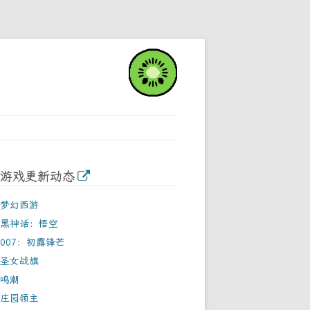
游戏更新动态
梦幻西游
黑神话：悟空
007：初露锋芒
圣女战旗
鸣潮
庄园领主