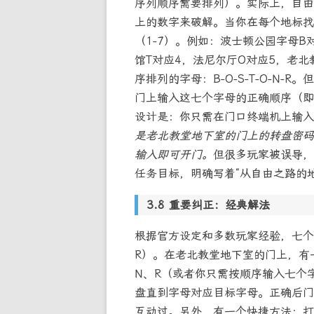
序列顺序需要排列）。实际上，自由
上的数字来破解。当你在每个地标找
（1-7）。例如：波士顿公园字母B
馆T对应4，法尼尔厅O对应5，老北
序排列的字母：B-O-S-T-O-N
门上输入这七个字母的正确顺序（即“
设计是：你只需在门口终端机上输入“R
是老北教堂地下室的门上的转盘密码，
输入即可开门。
但很多玩家被误导，以
任务目标，明确写着“从自由之路的
重要纠正：经典解法
根据官方设定和多数玩家经验，七个地
R）。在老北教堂地下室的门上，有
N、R（或者你只需按顺序输入七个
盘直到字母对应目标字母。正确后门
互动过。另外，有一个快捷方法：打