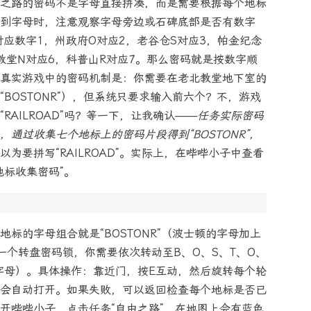
之路的密码不是字母直接拼凑，而是需要根据每个地标
到字母时，注意观察字母旁边或石碑底部是否有数字
对应数字1，州政府O对应2，老谷仓S对应3，帕金纪念
教堂N对应6，科普山R对应7。那么密码就是按数字顺
-R。但真实游戏中的密码机制是：你需要在老北教堂地下室的
BOSTONR”），但系统只要求输入前六个？不，游戏
AILROAD”吗？等一下，让我确认——
任务实际密码
通过收集七个地标上的密码片段得到“BOSTONR”，
为要拼写“RAILROAD”。实际上，在哔哔小子中查看
地标收集密码”。
标的字母组合就是“BOSTONR”（波士顿的字母加上
一个转盘密码锁，你需要依次转动至B、O、S、T、O、
字母）。具体操作：靠近门，按E互动，然后旋转每个轮
会自动打开。如果失败，可以返回检查每个地标是否已
开哔哔小子，点击任务“自由之路”，在地图上会有蓝色