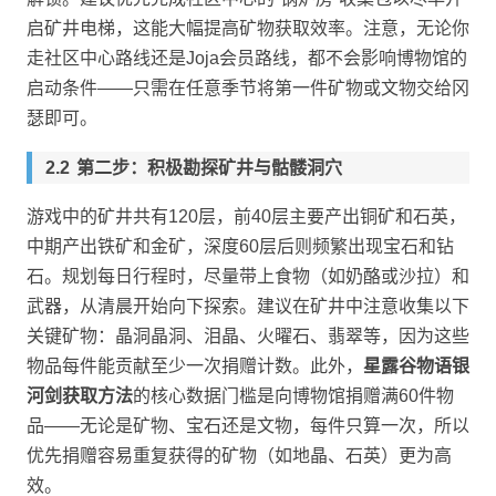
启矿井电梯，这能大幅提高矿物获取效率。注意，无论你
走社区中心路线还是Joja会员路线，都不会影响博物馆的
启动条件——只需在任意季节将第一件矿物或文物交给冈
瑟即可。
第二步：积极勘探矿井与骷髅洞穴
游戏中的矿井共有120层，前40层主要产出铜矿和石英，
中期产出铁矿和金矿，深度60层后则频繁出现宝石和钻
石。规划每日行程时，尽量带上食物（如奶酪或沙拉）和
武器，从清晨开始向下探索。建议在矿井中注意收集以下
关键矿物：晶洞晶洞、泪晶、火曜石、翡翠等，因为这些
物品每件能贡献至少一次捐赠计数。此外，
星露谷物语银
河剑获取方法
的核心数据门槛是向博物馆捐赠满60件物
品——无论是矿物、宝石还是文物，每件只算一次，所以
优先捐赠容易重复获得的矿物（如地晶、石英）更为高
效。