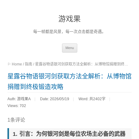
游戏果
每一帧都是风景，每一次点击都是奇遇。
Skip
Menu
to
⚐ Home
/
指南
/
星露谷物语银河剑获取方法全解析：从博物馆捐赠到终极锻造攻略
content
星露谷物语银河剑获取方法全解析：从博物馆
捐赠到终极锻造攻略
Auth: 游戏果A
Date: 2026/05/19
Word:
共2402字
Views: 702
1条评论
引言：为何银河剑是每位农场主必备的武器