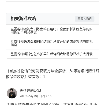
相关游戏攻略
星露谷物语
星露谷物语钓鱼训练鱼竿有用吗？全面解析训练鱼竿的实
用价值与购买建议
星露谷物语怎么和村民结婚？从零开始的恋爱攻略与婚礼
指南
星露谷物语背包怎么扩容？超详细攻略助你轻松扩大行囊
《星露谷物语银河剑获取方法全解析：从博物馆捐赠到终
极锻造攻略》留言数：1
等快递的UOJ
2026年5月19日 下午2:10
刚照着攻略去沙漠矿洞刷了90层，才发现原来银河剑还