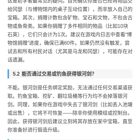
这是初学者最常见的疑问。首先确认你是否已经将物品交
给冈瑟（与博物馆内的桌子互动位置），而非放入自己的
宝箱。其次，捐赠计数包含矿物、宝石和文物，不包含古
物或鱼骨类。如果你捐赠了多件相同的物品（比如10块
石英），它们只会计为1次。建议在游戏内日志中查看“博
物馆捐赠”进度，确保已满60件。如果仍然没有触发，尝
试去和所有村民对话（尤其是马龙和冈瑟），可能存在对
话遗漏。
能否通过交易或钓鱼获得银河剑？
不能。银河剑是任务绑定奖励，无法通过任何交易渠道获
取。钓鱼宝箱、挖矿、翻垃圾桶等行为均不会掉落银河
剑。同理，如果你在游戏中失去了银河剑（比如丢入池塘
或出售），它将不可恢复——除非你使用模组或控制台。
因此，获得银河剑后建议立刻将其存放在家中宝箱，直至
你准备好进行锻造升级。