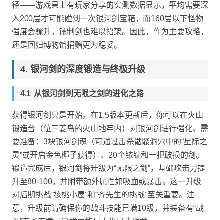
径——游戏果上有玩家分享的实测数据显示，平均需要深
入200层才可能碰到一次银河剑宝箱，而160层以下怪物
强度会骤升，铱制剑也难以招架。因此，作为主要攻略，
还是回归博物馆捐赠更为稳妥。
银河剑的深度锻造与终极升级
从银河剑到无限之剑的进化之路
获得银河剑只是开始。在1.5版本更新后，你可以在火山
锻造台（位于姜岛的火山地牢内）对银河剑进行强化。需
要准备：3块银河剑魂（可通过击杀骷髅洞穴中的“星际之
灵”或开启金色椰子获得）、20个铱锭和一把破损的剑。
锻造完成后，银河剑将升级为“无限之剑”，基础攻击力提
升至80-100，并附带额外属性如吸血或暴击。这一升级
对后期挑战“核桃小屋”和“齐先生的挑战”至关重要。注
意，升级前请确保你的战斗技能已满10级，并装备有“战