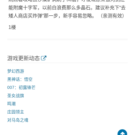
能附魔十字军，以前白浪费那么多晶石。建议补充下“去
矮人商店买炸弹”那一步，新手容易忽略。 （亲测有效）
1楼
游戏更新动态
梦幻西游
黑神话：悟空
007：初露锋芒
圣女战旗
鸣潮
庄园领主
对马岛之魂