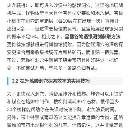
火龙获得），即可进入沙漠中的骷髅洞穴。这里的地层随
机生成，怪物体型巨大且伴有巨型史莱姆和木乃伊。有极
小概率在洞穴的宝箱层（每10层左右出现一次）直接开
出银河剑——但这需要极佳的运气，且宝箱层出现银河剑
的概率不足5%。相比之下，
星露谷物语银河剑获取方法
更推荐按部就班进行博物馆捐赠，因为骷髅洞穴的深度探
索更适合用来收集棱镜碎片和铱矿石，而非赌一把武器。
不过，若你在洞穴中遇到了镀金宝箱且刚好缺少一把好
剑，不妨尝试开启，毕竟多一条路总归有益。
提升骷髅洞穴探索效率的实用技巧
为了更快深入洞穴，请备足炸弹和楼梯。炸弹可以用铁矿
和煤炭在熔炉中制作，楼梯则消耗99个石材。携带至少
30个楼梯能帮助你在失误时快速下降，避免浪费时间。
另外，带上蜂蜜或南瓜汤这类能提升幸运值的食物，能略
微增加宝箱出现银河剑的几率。但请记住，这并非稳定途