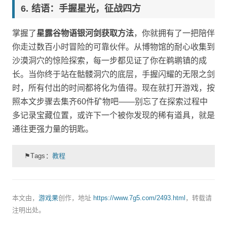
结语：手握星光，征战四方
掌握了
星露谷物语银河剑获取方法
，你就拥有了一把陪伴
你走过数百小时冒险的可靠伙伴。从博物馆的耐心收集到
沙漠洞穴的惊险探索，每一步都见证了你在鹈鹕镇的成
长。当你终于站在骷髅洞穴的底层，手握闪耀的无限之剑
时，所有付出的时间都将化为值得。现在就打开游戏，按
照本文步骤去集齐60件矿物吧——别忘了在探索过程中
多记录宝藏位置，或许下一个被你发现的稀有道具，就是
通往更强力量的钥匙。
⚑Tags：
教程
本文由，
游戏果
创作，地址
https://www.7g5.com/2493.html
，转载请
注明出处。