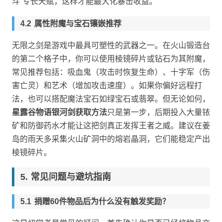
斗”专长天赋，这样才能最大化暴击收益。
属性附魔与宝石镶嵌推荐
无限之剑是游戏中最具可塑性的武器之一。在火山锻造台
的第二个格子中，你可以使用棱镜碎片或钻石为其附魔，
常见推荐包括：吸血鬼（攻击时恢复生命）、十字军（伤
害亡灵）和艺术（增加攻击速度）。如果你偏好远程打
法，也可以搭配魔法宝石如绿宝石或翡翠。但无论如何，
星露谷物语银河剑获取方法
只是第一步，后期投入大量铱
矿和防御药水才能让这把剑真正发挥王者之威。建议在姜
岛的雨天多采集火山矿洞中的熔岩晶洞，它们能稳定产出
棱镜碎片。
常见问题与避坑指南
捐赠60件物品后为什么没有触发奖励？