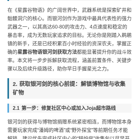
在《星露谷物语》的广阔世界中，武器系统是探索矿井和
骷髅洞穴的核心。而银河剑作为游戏中最具代表性的强力
武器之一，以其高达60-80的攻击力、4点速度和稳定的
暴击率，成为无数玩家追求的目标。无论你是刚踏入鹈鹕
镇的新手，还是已经积累百小时经验的资深农夫，掌握正
确的
星露谷物语银河剑获取方法
都能显著提升你的战斗效
率。本文将一步步拆解获取流程，涵盖前置条件、关键步
骤以及后续升级路径，助你早日手握星光之力。
获取银河剑的核心前提：解锁博物馆与收集
矿物
第一步：修复社区中心或加入Joja超市路线
银河剑的获得与博物馆捐赠系统紧密相连，而博物馆本身
需要玩家完成“潘姆的啤酒”或“野外探宝”等前期任务才能
解锁。建议优先完成社区中心的“锅炉房”收集包以尽早开