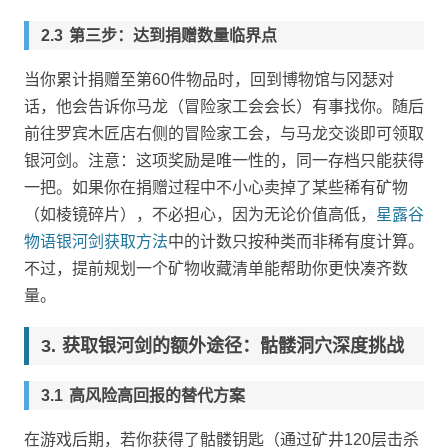
第三步：达到捐赠数量临界点
当你累计捐赠至第60件物品时，回到博物馆与冈瑟对
话，他会告诉你马龙（冒险家工会会长）有事找你。随后
前往罗宾木匠店右侧的冒险家工会，与马龙交谈即可领取
银河剑。注意：这项奖励是唯一性的，同一存档只能获得
一把。如果你在捐赠过程中不小心卖掉了某些稀有矿物
（如棱镜碎片），不必担心，因为无论价值高低，
星露谷
物语银河剑获取方法
中的计数只按种类而非稀有度计算。
不过，提前规划一个矿物收藏清单能帮助你更快凑齐数
量。
获取银河剑的额外途径：骷髅洞穴深度挑战
高风险高回报的替代方案
在游戏后期，若你获得了骷髅钥匙（通过矿井120层击杀