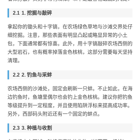
1. 挖掘与敲碎
拿起你的锄头和十字镐，在农场绿色草地与沙滩交界处仔
细挖掘。注意，那些表面有明显凸起或略显异常的小土
包，下面通常都有惊喜。此外，用十字镐敲碎农场西侧的
大型岩石，也有概率掉落金色核桃，这部分需要每天坚持
清理。
2. 钓鱼与采蚌
农场西侧的沙滩处，固定会刷新一只蚌。不止如此，在海
边钓鱼时，鱼塘里偶尔也会钓上金色核桃。建议你把钓鱼
等级提升到一定程度，并且使用陷阱浮标来提高成功率。
另外，西部码头附近还有一个固定的蚌点。
3. 种植与收割