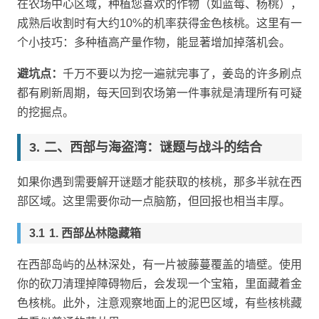
在农场中心区域，种植您喜欢的作物（如蓝莓、杨桃），
成熟后收割时有大约10%的机率获得金色核桃。这里有一
个小技巧：多种植高产量作物，能显著增加掉落机会。
避坑点：
千万不要以为挖一遍就完事了，姜岛的许多刷点
都有刷新周期，每天回到农场第一件事就是清理所有可疑
的挖掘点。
二、西部与海盗湾：谜题与战斗的结合
如果你遇到需要解开谜题才能获取的核桃，那多半就在西
部区域。这里需要你动一点脑筋，但回报也相当丰厚。
1. 西部丛林隐藏箱
在西部岛屿的丛林深处，有一片被藤蔓覆盖的墙壁。使用
你的砍刀清理掉障碍物后，会发现一个宝箱，里面藏着金
色核桃。此外，注意观察地面上的泥巴区域，有些核桃藏