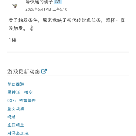
等快递的橘子
LV1
2026年5月19日 上午5:10
看了触发条件，原来我缺了初代传说鱼任务，难怪一直
没触发。 ✌️
1楼
游戏更新动态
梦幻西游
黑神话：悟空
007：初露锋芒
圣女战旗
鸣潮
庄园领主
对马岛之魂