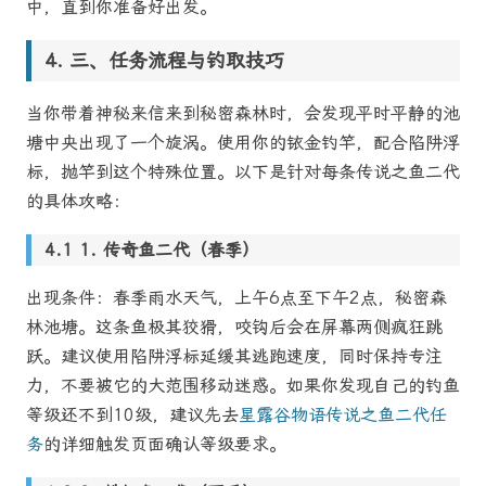
中，直到你准备好出发。
三、任务流程与钓取技巧
当你带着神秘来信来到秘密森林时，会发现平时平静的池
塘中央出现了一个旋涡。使用你的铱金钓竿，配合陷阱浮
标，抛竿到这个特殊位置。以下是针对每条传说之鱼二代
的具体攻略：
1. 传奇鱼二代（春季）
出现条件：春季雨水天气，上午6点至下午2点，秘密森
林池塘。这条鱼极其狡猾，咬钩后会在屏幕两侧疯狂跳
跃。建议使用陷阱浮标延缓其逃跑速度，同时保持专注
力，不要被它的大范围移动迷惑。如果你发现自己的钓鱼
等级还不到10级，建议先去
星露谷物语传说之鱼二代任
务
的详细触发页面确认等级要求。