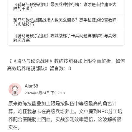
《骑马与砍杀战团》最强兵种排行榜：谁才是卡拉迪亚大
陆的王者？
骑马与砍杀战团战场人数怎么调多？高手私藏的设置教程
与实战技巧
《骑马与砍杀战团》攻城战梯子卡兵问题详细解析与高效
解决方案
《《骑马与砍杀战团》教练技能叠加上限全面解析：如何
高效培养精锐部队》留言数：3
Alan58
2026年5月24日 下午7:18
原来教练技能叠加上限是按队伍中等级最高的角色计
算，难怪我总卡在高级兵培养上。文中提到NPC分工培
养配合医院骑士回血，实战亲测效率翻倍，这波解析很
实在。