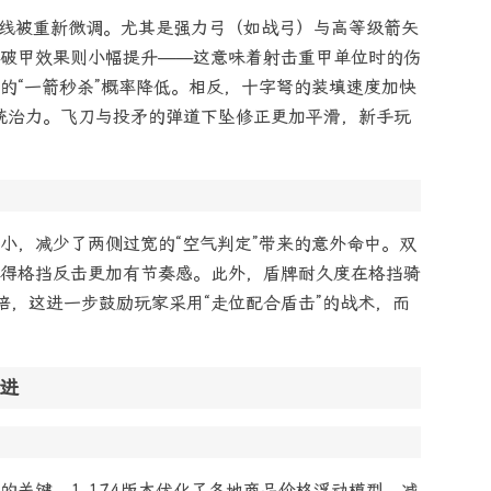
害曲线被重新微调。尤其是强力弓（如战弓）与高等级箭矢
破甲效果则小幅提升——这意味着射击重甲单位时的伤
的“一箭秒杀”概率降低。相反，十字弩的装填速度加快
统治力。飞刀与投矛的弹道下坠修正更加平滑，新手玩
小，减少了两侧过宽的“空气判定”带来的意外命中。双
得格挡反击更加有节奏感。此外，盾牌耐久度在格挡骑
倍，这进一步鼓励玩家采用“走位配合盾击”的战术，而
改进
的关键。1.174版本优化了各地商品价格浮动模型，减