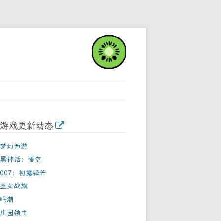
游戏更新动态
梦幻西游
黑神话：悟空
007：初露锋芒
圣女战旗
鸣潮
庄园领主