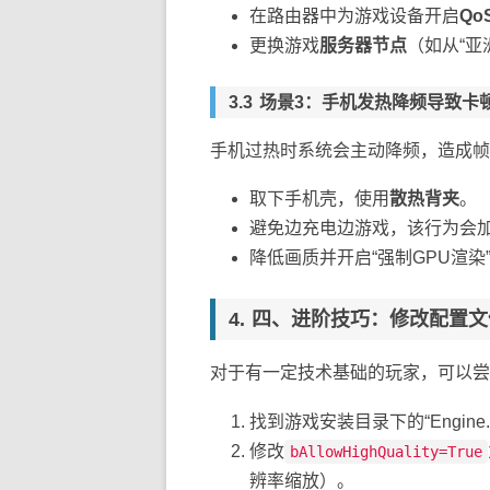
在路由器中为游戏设备开启
Qo
更换游戏
服务器节点
（如从“亚
场景3：手机发热降频导致卡
手机过热时系统会主动降频，造成帧
取下手机壳，使用
散热背夹
。
避免边充电边游戏，该行为会
降低画质并开启“强制GPU渲染
四、进阶技巧：修改配置文
对于有一定技术基础的玩家，可以尝
找到游戏安装目录下的“Engine.ini”或
修改
bAllowHighQuality=True
辨率缩放）。