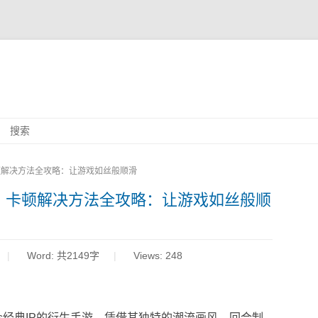
Skip
搜索
to
content
顿解决方法全攻略：让游戏如丝般顺滑
》卡顿解决方法全攻略：让游戏如丝般顺
Word:
共2149字
Views: 248
us经典IP的衍生手游，凭借其独特的潮流画风、回合制