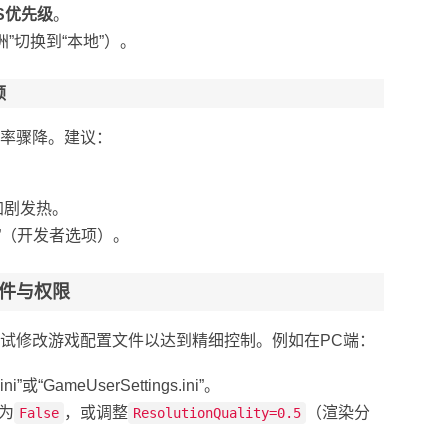
S优先级
。
洲”切换到“本地”）。
顿
率骤降。建议：
加剧发热。
”（开发者选项）。
件与权限
试修改游戏配置文件以达到精细控制。例如在PC端：
“GameUserSettings.ini”。
为
，或调整
（渲染分
False
ResolutionQuality=0.5