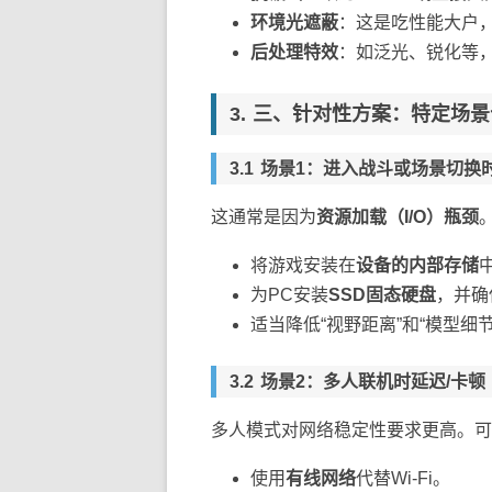
环境光遮蔽
：这是吃性能大户，
后处理特效
：如泛光、锐化等
三、针对性方案：特定场景
场景1：进入战斗或场景切换
这通常是因为
资源加载（I/O）瓶颈
将游戏安装在
设备的内部存储
为PC安装
SSD固态硬盘
，并确
适当降低“视野距离”和“模型细
场景2：多人联机时延迟/卡顿
多人模式对网络稳定性要求更高。可
使用
有线网络
代替Wi-Fi。