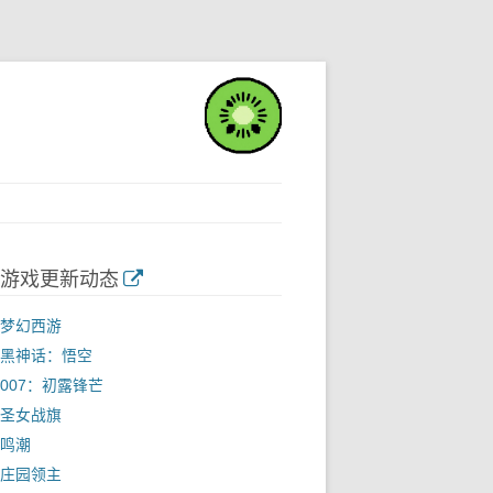
游戏更新动态
梦幻西游
黑神话：悟空
007：初露锋芒
圣女战旗
鸣潮
庄园领主