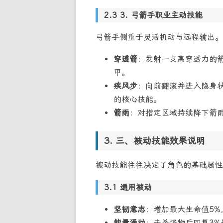
3. 弓箭手职业主动技能
弓箭手侧重于灵活机动与远程输出。
穿透箭
：发射一支高穿透力的
甲。
疾风步
：向前翻滚并进入隐身
的核心技能。
箭雨
：对指定区域持续降下箭
三、被动技能效果说明
被动技能往往决定了角色的基础属性
通用被动
坚韧意志
：增加最大生命值5%
能量涌动
：击杀怪物后回复3