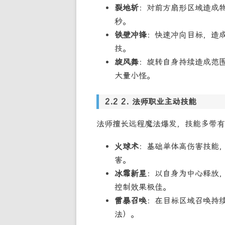
裂地斩
：对前方扇形区域造成物
秒。
铁壁冲锋
：快速冲向目标，造
技。
旋风舞
：旋转自身持续造成范围
大量小怪。
2. 法师职业主动技能
法师擅长远程魔法爆发，技能多带有
火球术
：基础单体高伤害技能
害。
冰霜新星
：以自身为中心释放，
控制效果极佳。
雷暴召唤
：在目标区域召唤持续
法）。