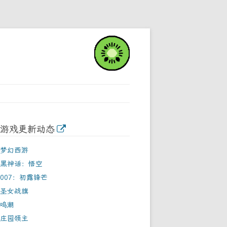
游戏更新动态
梦幻西游
黑神话：悟空
007：初露锋芒
圣女战旗
鸣潮
庄园领主