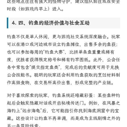
这些地点往往有强大的怪物守护，建议组队前往或在安全
时段（如游戏内早上）进入。
四、钓鱼的经济价值与社会互动
钓鱼不仅是单人休闲，更与游戏社交系统深度融合。玩家
可以在港口或河边城市设立钓鱼摊位，出售多余的鱼获；
也可以参加每周的“钓鱼大赛”，比拼单条鱼重量或稀有
度，优胜者获得限定称号和稀有钓竿图纸。此外，公会任
务中常包含“提交指定鱼类”，完成后的贡献度可用于兑换
公会技能书。聪明的玩家还会利用钓鱼获取的烹饪材料制
作高级食物，在交易所高价出售，形成完整的产业链。
对于喜欢探索的玩家，钓鱼系统还暗藏彩蛋：某些鱼种钓
起后会触发隐藏对话或开启秘境传送门。例如，在风暴之
海钓上“远古海龟”后，它可能指引你找到海底洞窟中的宝
藏。这些设计让钓鱼不再单调，而是成为主线剧情之外的
另一条冒险线索。