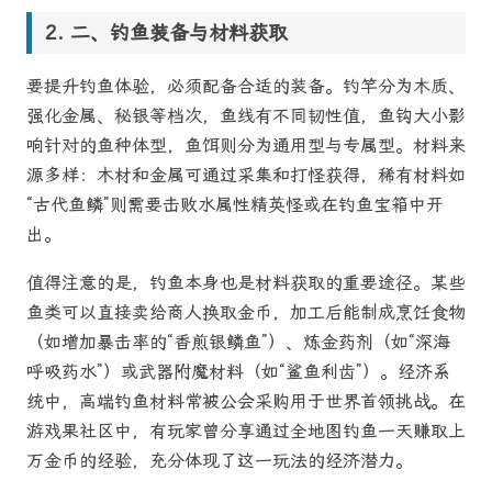
二、钓鱼装备与材料获取
要提升钓鱼体验，必须配备合适的装备。钓竿分为木质、
强化金属、秘银等档次，鱼线有不同韧性值，鱼钩大小影
响针对的鱼种体型，鱼饵则分为通用型与专属型。材料来
源多样：木材和金属可通过采集和打怪获得，稀有材料如
“古代鱼鳞”则需要击败水属性精英怪或在钓鱼宝箱中开
出。
值得注意的是，钓鱼本身也是材料获取的重要途径。某些
鱼类可以直接卖给商人换取金币，加工后能制成烹饪食物
（如增加暴击率的“香煎银鳞鱼”）、炼金药剂（如“深海
呼吸药水”）或武器附魔材料（如“鲨鱼利齿”）。经济系
统中，高端钓鱼材料常被公会采购用于世界首领挑战。在
游戏果社区中，有玩家曾分享通过全地图钓鱼一天赚取上
万金币的经验，充分体现了这一玩法的经济潜力。