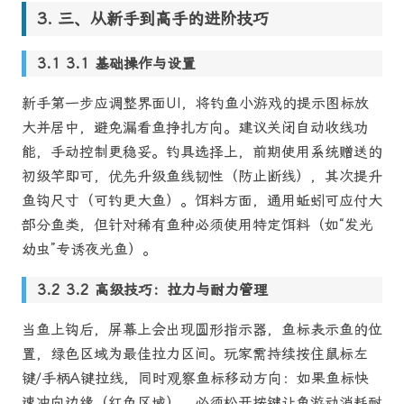
三、从新手到高手的进阶技巧
3.1 基础操作与设置
新手第一步应调整界面UI，将钓鱼小游戏的提示图标放
大并居中，避免漏看鱼挣扎方向。建议关闭自动收线功
能，手动控制更稳妥。钓具选择上，前期使用系统赠送的
初级竿即可，优先升级鱼线韧性（防止断线），其次提升
鱼钩尺寸（可钓更大鱼）。饵料方面，通用蚯蚓可应付大
部分鱼类，但针对稀有鱼种必须使用特定饵料（如“发光
幼虫”专诱夜光鱼）。
3.2 高级技巧：拉力与耐力管理
当鱼上钩后，屏幕上会出现圆形指示器，鱼标表示鱼的位
置，绿色区域为最佳拉力区间。玩家需持续按住鼠标左
键/手柄A键拉线，同时观察鱼标移动方向：如果鱼标快
速冲向边缘（红色区域），必须松开按键让鱼游动消耗耐