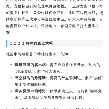
力；当鱼标回到绿色区域再继续拉。一旦耐力条（鱼下方
的黄条）耗尽，鱼会暂时停止挣扎，此时可快速收线。连
续成功操作三次即可将鱼拉出水面。针对大型稀有鱼，可
能需要数分钟拉扯，保持耐心并合理分配手指力量是关
键。
3.3 特殊钓鱼点攻略
地图中隐藏着若干特殊钓鱼点，例如：
沉默沼泽的腐木坑
：需完成前置任务开启，钓出的
“沼泽毒鲶”可制作强力毒药。
天空群岛的悬浮湖
：需要飞行坐骑到达，出产“云鳐”
用于制作翅膀附魔。
深渊裂隙中的暗河
：仅限夜晚进入，可钓到“幽冥鬼
鱼”，其鱼鳞是制作隐身药剂的核心材料。