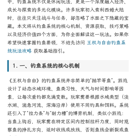
中，钓鱼系统不仅是休闲玩法，更是一个深度融入经济、
成长与探索的多元化模块。许多玩家初入索利西姆大陆
时，往往只关注战斗与任务，却忽略了水面之下隐藏的宝
藏。本文将从钓鱼系统的核心机制、资源获取、技巧策略
以及经济价值四个方面，为你全面解读这一玩法。如果你
希望快速掌握钓鱼要领，不妨先访问
王权与自由钓鱼系
统玩法攻略
获取基础指引。
一、钓鱼系统的核心机制
《王权与自由》的钓鱼系统并非简单的“抛竿等鱼”。游戏
设计了动态水域环境、鱼类习性、天气与时间影响等因
素，让每次垂钓都充满变数。玩家需要根据水域类型（淡
水湖、湍急河流、深海沿岸）使用不同钓具和饵料。系统
还引入了“拉力条”与“耐力槽”的博弈机制，类似小游戏：
当鱼上钩后，玩家需在特定区间内控制拉杆力度，同时观
察鱼的挣扎方向，适时收线或放线，否则鱼线会断裂或鱼