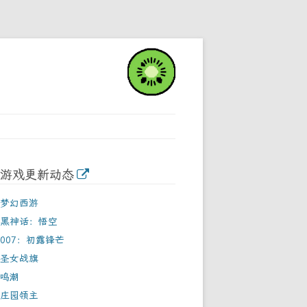
游戏更新动态
梦幻西游
黑神话：悟空
007：初露锋芒
圣女战旗
鸣潮
庄园领主