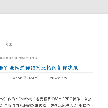
Skip
搜索
to
content
？全网最详细对比指南帮你决策
际服？全网最详细对比指南帮你决策
2
Word:
共2484字
Views: 779
berty）作为NCsoft旗下备受瞩目的MMORPG新作，自公
对台服与国际服的双重选择，许多玩家陷入了“王权与