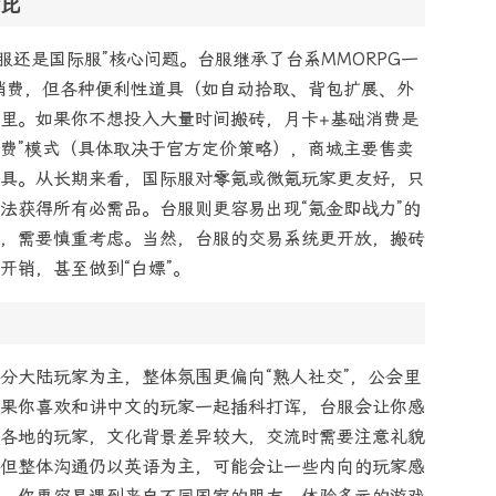
比
服还是国际服”核心问题。台服继承了台系MMORPG一
制消费，但各种便利性道具（如自动拾取、背包扩展、外
里。如果你不想投入大量时间搬砖，月卡+基础消费是
月费”模式（具体取决于官方定价策略），商城主要售卖
具。从长期来看，国际服对零氪或微氪玩家更友好，只
法获得所有必需品。台服则更容易出现“氪金即战力”的
，需要慎重考虑。当然，台服的交易系统更开放，搬砖
开销，甚至做到“白嫖”。
分大陆玩家为主，整体氛围更偏向“熟人社交”，公会里
果你喜欢和讲中文的玩家一起插科打诨，台服会让你感
各地的玩家，文化背景差异较大，交流时需要注意礼貌
但整体沟通仍以英语为主，可能会让一些内向的玩家感