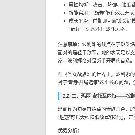
属性均衡：攻击、防御、速度
技能实用：“鼓舞”能有效提升
成长平滑：前期即可解锁关键技
“猎兵”，适应不同战斗风格。
注意事项：
波利娜的缺点在于缺乏爆
面对的是轻甲敌军，她的表现足以支
家，波利娜绝对是新手开局的首选。
在《圣女战旗》的世界里，波利娜的
对于“
新手开局选谁
”这个核心问题，
二、玛丽·安托瓦内特——控
玛丽作为初始可招募的贵族角色，职
“魅惑”可以大幅降低敌军移动力，
优势分析：