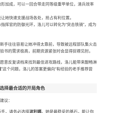
地形加成，可以一回合带走同等级重甲单位，清兵效率
能让她快速支援战场各处，抢占有利位置。
指挥官的防御光环，洛儿可以转化为“突击铁骑”，成为
新手往往容易让她冲得太靠前，导致被远程部队集火击
验书的需求极高，前期资源紧张时会显得捉襟见肘。
愿意反复读档来找到最佳进攻路线，洛儿能带来酣畅淋
谁
”这个问题，洛儿的答案更偏向“有经验的老手推荐尝
选择最合适的开局角色
建议：
新手，请务必选择
波利娜
。她是最稳妥的基石，能让你