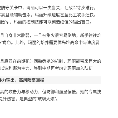
或防守关卡中，玛丽可以一夫当关，让敌军寸步难行。
率高且能辅助击杀，玛丽升级速度甚至比主攻手还快。
的敌军，玛丽的控制技能可以创造绝佳的输出窗口。
且自身非常脆弱，一旦被集火很容易倒地。新手往往难
头”角色。此外，玛丽的培养需要优先堆高命中与速度属
且愿意在前期花时间熟悉她的机制，玛丽能带来巨大的
以波利娜为主力，等到中期再考虑让玛丽加入队伍。
—暴力输出，高风险高回报
高的攻击力与移动力，但防御和血量偏低。她的专属技
提升伤害，是典型的“玻璃大炮”。