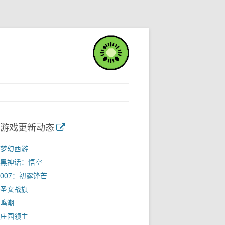
游戏更新动态
梦幻西游
黑神话：悟空
007：初露锋芒
圣女战旗
鸣潮
庄园领主