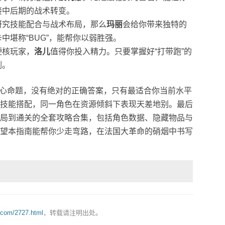
接中后期的战术转变。
研究技能配合与战术布局，那么
玛丽
会给你带来独特的
中堪称“BUG”，能帮你以弱胜强。
硬核玩家，
洛儿
值得你投入精力。只要掌握好“打带跑”的
剑。
核心命题，没有绝对的正确答案，只有最适合你当前水平
技能搭配，同一角色在资源倾斜下表现天差地别。最后
局到通关的全套攻略合集，包括角色数据、隐藏物品与
望本指南能帮你少走弯路，在法国大革命的硝烟中书写
.com/2727.html
，转载请注明出处。