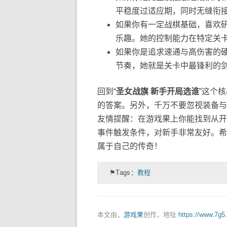
平稳度过适应期，同时无缝衔
如果你有一定战棋基础，喜欢
乐趣。她的控制能力在特定关卡
如果你是追求速通与高伤害的
节奏，她就是关卡中最锋利的
回到“
圣女战旗 新手开局选谁
”这个
的答案。另外，千万不要忽视装备与
友情提醒：在游戏果上你能找到从开
事件触发条件，对新手非常友好。希
属于自己的传奇！
⚑Tags：
教程
本文由，
游戏果
创作，地址
https://www.7g5