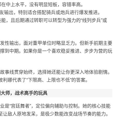
都在中上水平，没有明显短板，容错率高。
队友输出，特别适合搭配骑兵或炮兵进行爆发推进。
能，且后期通过转职可以转型为强力的“线列步兵”或
发性输出，面对重甲单位时略显乏力。但新手前期主要
撑到中期。如果你是一个喜欢稳妥推进、步步为营的玩
故事线贯穿始终，选择她还能让你更深入地体验剧情。
波利娜代表了“下限高、上限也不低”的答案。
制大师，战术高手的玩具
业是“宫廷舞者”，定位偏向辅助与控制。她的核心技能
甚至让敌人原地发呆，是极少数能改变战场节奏的能力。