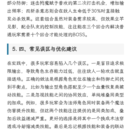
部分防御；连击附魔赋予普攻的第二次打击机会，增加输
出频率；而斩杀意志则会在敌人生命低于30%时直接触
发必杀效果。这套组合虽然对装备需求较高，但效果立竿
见影，配合队友的控制技能，往往能在三个回合内解决普
通玩家需要十个回合才能处理的BOSS。
四、常见误区与优化建议
在实践中，很多玩家容易陷入几个误区。一是盲目追求极
限输出，导致角色生存能力过低，往往敌人一轮攻击就直
接退场。正确的做法是根据角色定位在输出和防御之间找
到平衡点，比如为输出型角色搭配至少一个血量恢复类被
动技能。二是忽视技能之间的协同效应，单纯堆叠同类型
的加成。例如，很多玩家会为法师角色同时装备两个魔法
伤害提升技能，但这两个技能往往提供的是同类加成，叠
加后收益递减严重。更好的选择是将其中一个换成术法穿
透或冷却缩减类技能。最后是忘记根据技能和装备的联动