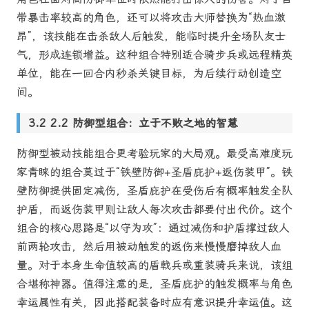
带暴击率较高的角色，还可以将攻击大师替换为“热血激
昂”，该技能在击杀敌人后触发，能临时提升全场队友士
气，形成连锁增益。这种组合特别适合骑步兵或远程精英
单位，能在一回合内秒杀关键目标，为后续行动创造空
间。
2.2 防御型组合：立于不败之地的智慧
防御型被动技能组合更考验玩家的大局观。最受高难度玩
家青睐的组合莫过于“铁壁防御+圣盾庇护+返伤装甲”。铁
壁防御提供固定减伤，圣盾庇护在受伤后有概率触发全队
护盾，而返伤装甲则让敌人每次攻击都要付出代价。这个
组合的核心思路是“以守为攻”：通过减伤和护盾撑过敌人
前两轮攻击，然后用被动触发的返伤来慢慢磨掉敌人血
量。对于本身生命值较高的盾戟兵或重装骑兵来说，该组
合堪称神器。值得注意的是，圣盾庇护的触发概率与角色
幸运属性有关，因此搭配装备时应有意识提升幸运值。这