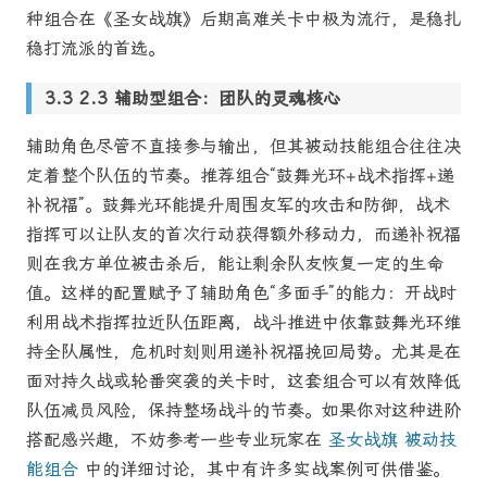
种组合在《圣女战旗》后期高难关卡中极为流行，是稳扎
稳打流派的首选。
2.3 辅助型组合：团队的灵魂核心
辅助角色尽管不直接参与输出，但其被动技能组合往往决
定着整个队伍的节奏。推荐组合“鼓舞光环+战术指挥+递
补祝福”。鼓舞光环能提升周围友军的攻击和防御，战术
指挥可以让队友的首次行动获得额外移动力，而递补祝福
则在我方单位被击杀后，能让剩余队友恢复一定的生命
值。这样的配置赋予了辅助角色“多面手”的能力：开战时
利用战术指挥拉近队伍距离，战斗推进中依靠鼓舞光环维
持全队属性，危机时刻则用递补祝福挽回局势。尤其是在
面对持久战或轮番突袭的关卡时，这套组合可以有效降低
队伍减员风险，保持整场战斗的节奏。如果你对这种进阶
搭配感兴趣，不妨参考一些专业玩家在
圣女战旗 被动技
能组合
中的详细讨论，其中有许多实战案例可供借鉴。