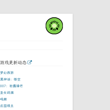
游戏更新动态
梦幻西游
黑神话：悟空
007：初露锋芒
圣女战旗
鸣潮
庄园领主