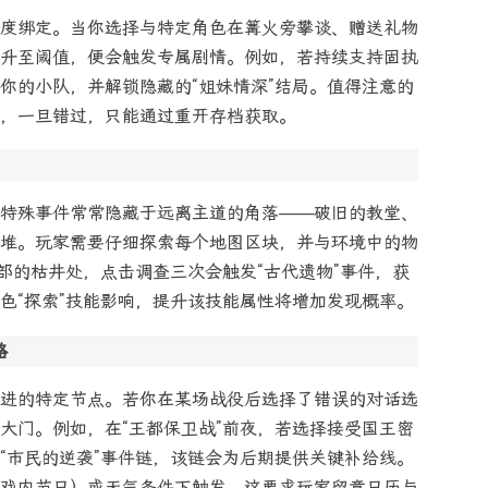
度绑定。当你选择与特定角色在篝火旁攀谈、赠送礼物
升至阈值，便会触发专属剧情。例如，若持续支持固执
你的小队，并解锁隐藏的“姐妹情深”结局。值得注意的
，一旦错过，只能通过重开存档获取。
特殊事件常常隐藏于远离主道的角落——破旧的教堂、
堆。玩家需要仔细探索每个地图区块，并与环境中的物
部的枯井处，点击调查三次会触发“古代遗物”事件，获
色“探索”技能影响，提升该技能属性将增加发现概率。
路
进的特定节点。若你在某场战役后选择了错误的对话选
大门。例如，在“王都保卫战”前夜，若选择接受国王密
“市民的逆袭”事件链，该链会为后期提供关键补给线。
戏内节日）或天气条件下触发，这要求玩家留意日历与