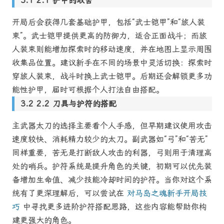
2.1 护甲的取舍
开局后会获得几套基础护甲，包括“武士铠甲”和“旅人装
束”。武士铠甲提供更高的防御力，适合正面战斗；而旅
人装束则能增加探索时的移动速度，并在地图上显示周围
收集品位置。建议新手在不同的场景中灵活切换：探索时
穿旅人装束，战斗时换上武士铠甲。后期还会解锁更多功
能性护甲，届时可根据个人打法自由搭配。
2.2 刀具与护符的搭配
主武器太刀的选择主要看个人手感，但早期建议使用攻击
速度较快、消耗精力较少的太刀。副武器如“弓”和“苦无”
同样重要，苦无是打断敌人攻击的利器，弓则用于清理高
处的哨兵。护符系统是提升角色的关键，初期可以优先装
备增加生命值、减少技能冷却时间的护符。当你对这个系
统有了更深理解后，可以尝试在
对马岛之魂新手开局技
巧
中寻找更多进阶护符搭配思路，这些内容能帮助你构
建更强大的角色。