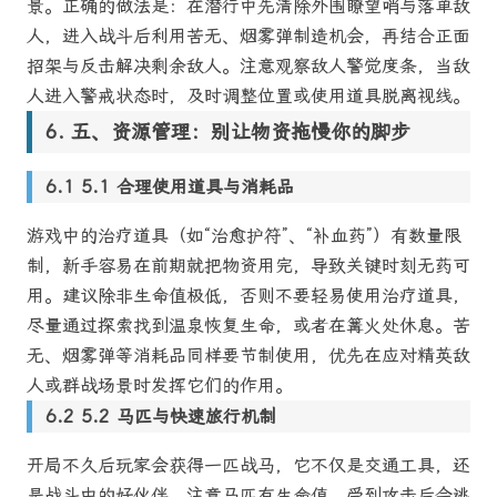
景。正确的做法是：在潜行中先清除外围瞭望哨与落单敌
人，进入战斗后利用苦无、烟雾弹制造机会，再结合正面
招架与反击解决剩余敌人。注意观察敌人警觉度条，当敌
人进入警戒状态时，及时调整位置或使用道具脱离视线。
五、资源管理：别让物资拖慢你的脚步
5.1 合理使用道具与消耗品
游戏中的治疗道具（如“治愈护符”、“补血药”）有数量限
制，新手容易在前期就把物资用完，导致关键时刻无药可
用。建议除非生命值极低，否则不要轻易使用治疗道具，
尽量通过探索找到温泉恢复生命，或者在篝火处休息。苦
无、烟雾弹等消耗品同样要节制使用，优先在应对精英敌
人或群战场景时发挥它们的作用。
5.2 马匹与快速旅行机制
开局不久后玩家会获得一匹战马，它不仅是交通工具，还
是战斗中的好伙伴。注意马匹有生命值，受到攻击后会逃