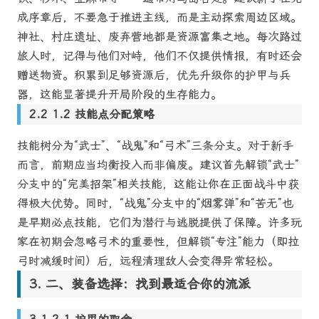
成序章后，不要急于推进主线，而是主动探索周边区域。
神社、村庄遗址、废弃营地都是资源富集之地。每次路过
旅人时，记得与他们对峙，他们不仅提供情报，有时还会
赠送物资。积累到足够资源后，优先升级你的护甲与兵
器，这能显著提升开局阶段的生存能力。
1.2 技能点分配策略
技能树分为“武士”、“战鬼”和“弓术”三条分支。对于新手
而言，前期应当均衡投入而非偏废。建议首先解锁“武士”
分支中的“完美招架”相关技能，这能让你在正面战斗中获
得极大优势。同时，“战鬼”分支中的“烟雾弹”和“苦无”也
是早期必点技能，它们为潜行与逃脱提供了保障。许多玩
家在初期会忽略弓术的重要性，但解锁“专注”能力（即拉
弓时减缓时间）后，远程清理敌人会变得异常轻松。
二、装备选择：找到最适合你的流派