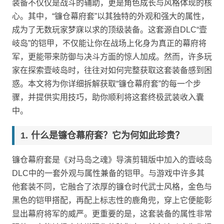
装备不仅仅是战斗的辅助，更是角色成长与风格体现的核
心。其中，“镰仓幕府套”以其独特的外观和强大的属性，
成为了无数玩家梦寐以求的顶级装备。这套源自DLC“壹
岐岛”的铠甲，不仅能让你在战场上化身为真正的幕府将
军，更能带来防御与决斗方面的惊人加成。然而，许多玩
家在探索壹岐岛时，往往对如何完整获取这套装备感到困
惑。本文将为你详细拆解获取“镰仓幕府套”的每一个步
骤，并提供实用技巧，助你顺利将这套终极武装收入囊
中。
什么是镰仓幕府套？它为何如此珍贵？
镰仓幕府套是《对马岛之魂》导演剪辑版中加入的壹岐岛
DLC中的一套外观与属性兼备的铠甲。与游戏中许多其
他套装不同，它融合了浓厚的镰仓时代武士风格，金色与
黑色的铠甲搭配，再配上标志性的鹿角兜，穿上它便能彰
显出幕府将军的威严。更重要的是，这套装备的属性非常