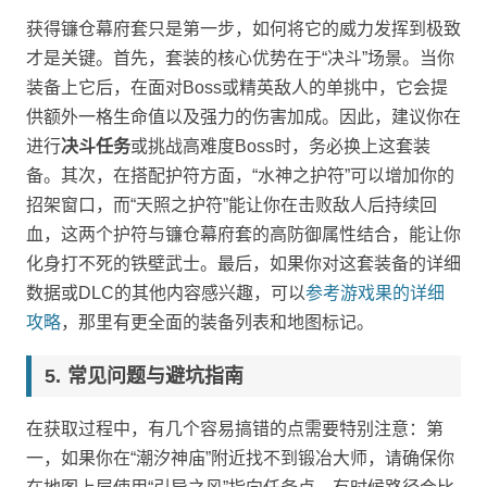
获得镰仓幕府套只是第一步，如何将它的威力发挥到极致
才是关键。首先，套装的核心优势在于“决斗”场景。当你
装备上它后，在面对Boss或精英敌人的单挑中，它会提
供额外一格生命值以及强力的伤害加成。因此，建议你在
进行
决斗任务
或挑战高难度Boss时，务必换上这套装
备。其次，在搭配护符方面，“水神之护符”可以增加你的
招架窗口，而“天照之护符”能让你在击败敌人后持续回
血，这两个护符与镰仓幕府套的高防御属性结合，能让你
化身打不死的铁壁武士。最后，如果你对这套装备的详细
数据或DLC的其他内容感兴趣，可以
参考游戏果的详细
攻略
，那里有更全面的装备列表和地图标记。
常见问题与避坑指南
在获取过程中，有几个容易搞错的点需要特别注意：第
一，如果你在“潮汐神庙”附近找不到锻冶大师，请确保你