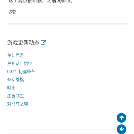
这个观点很新颖，之前没想过。
2楼
游戏更新动态
梦幻西游
黑神话：悟空
007：初露锋芒
圣女战旗
鸣潮
庄园领主
对马岛之魂