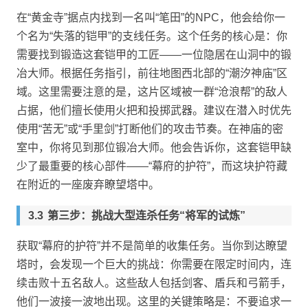
在“黄金寺”据点内找到一名叫“笔田”的NPC，他会给你一
个名为“失落的铠甲”的支线任务。这个任务的核心是：你
需要找到锻造这套铠甲的工匠——一位隐居在山洞中的锻
冶大师。根据任务指引，前往地图西北部的“潮汐神庙”区
域。这里需要注意的是，这片区域被一群“沧浪帮”的敌人
占据，他们擅长使用火把和投掷武器。建议在潜入时优先
使用“苦无”或“手里剑”打断他们的攻击节奏。在神庙的密
室中，你将见到那位锻冶大师。他会告诉你，这套铠甲缺
少了最重要的核心部件——“幕府的护符”，而这块护符藏
在附近的一座废弃瞭望塔中。
第三步：挑战大型连杀任务“将军的试炼”
获取“幕府的护符”并不是简单的收集任务。当你到达瞭望
塔时，会发现一个巨大的挑战：你需要在限定时间内，连
续击败十五名敌人。这些敌人包括剑客、盾兵和弓箭手，
他们一波接一波地出现。这里的关键策略是：不要追求一