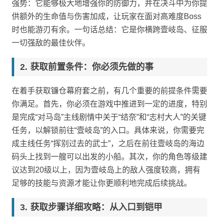
强势：它能够极大地增强你的防御力，并在决斗中为你提
供额外的生命值与伤害加成，让玩家在面对高难度Boss
时也能游刃有余。一句话总结：它是你横跨壹岐岛、征服
一切强敌的最佳伙伴。
获取前置条件：你必须先做的事
在着手获取镰仓幕府套之前，有几个重要的前提条件需要
你满足。首先，你必须在游戏中推进到一定的进度，特别
是完成“对马岛”主线剧情中关于“结奈”和“志村大人”的关键
任务，以解锁前往“壹岐岛”的入口。具体来说，你需要完
成主线任务“挥别过去的武士”，之后在前往壹岐岛的海边
码头上找到一艘可以出发的小船。其次，你的角色等级建
议达到20级以上，因为壹岐岛上的敌人强度较高，拥有
足够的技能与资源才能让你更顺利地完成后续挑战。
获取步骤详细攻略：从入口到铠甲