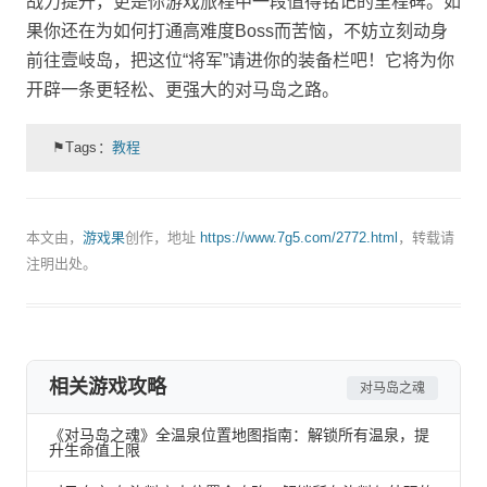
战力提升，更是你游戏旅程中一段值得铭记的里程碑。如
果你还在为如何打通高难度Boss而苦恼，不妨立刻动身
前往壹岐岛，把这位“将军”请进你的装备栏吧！它将为你
开辟一条更轻松、更强大的对马岛之路。
⚑Tags：
教程
本文由，
游戏果
创作，地址
https://www.7g5.com/2772.html
，转载请
注明出处。
相关游戏攻略
对马岛之魂
《对马岛之魂》全温泉位置地图指南：解锁所有温泉，提
升生命值上限