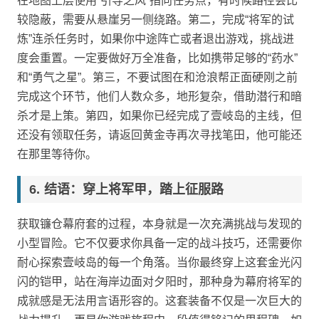
在地图上层使用“引导之风”指向任务点，有时候路径会比
较隐蔽，需要从悬崖另一侧绕路。第二，完成“将军的试
炼”连杀任务时，如果你中途阵亡或者退出游戏，挑战进
度会重置。一定要做好万全准备，比如携带足够的“药水”
和“勇气之星”。第三，不要试图在和沧浪帮正面硬刚之前
完成这个环节，他们人数众多，地形复杂，借助潜行和暗
杀才是上策。第四，如果你已经完成了壹岐岛的主线，但
还没有领取任务，请返回黄金寺再次寻找笔田，他可能还
在那里等待你。
结语：穿上将军甲，踏上征服路
获取镰仓幕府套的过程，本身就是一次充满挑战与发现的
小型冒险。它不仅要求你具备一定的战斗技巧，还需要你
耐心探索壹岐岛的每一个角落。当你最终穿上这套金光闪
闪的铠甲，站在海岸边面对夕阳时，那种身为幕府将军的
成就感是无法用言语形容的。这套装备不仅是一次巨大的