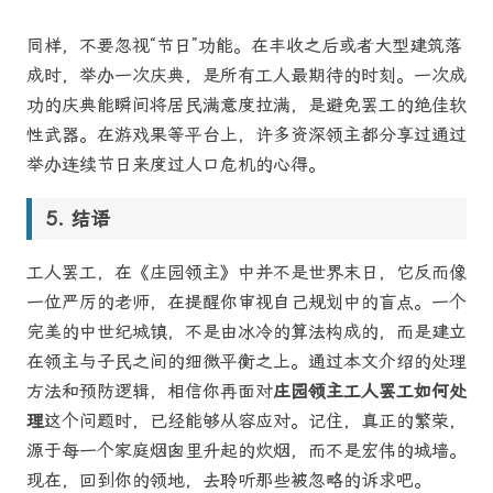
同样，不要忽视“节日”功能。在丰收之后或者大型建筑落
成时，举办一次庆典，是所有工人最期待的时刻。一次成
功的庆典能瞬间将居民满意度拉满，是避免罢工的绝佳软
性武器。在游戏果等平台上，许多资深领主都分享过通过
举办连续节日来度过人口危机的心得。
结语
工人罢工，在《庄园领主》中并不是世界末日，它反而像
一位严厉的老师，在提醒你审视自己规划中的盲点。一个
完美的中世纪城镇，不是由冰冷的算法构成的，而是建立
在领主与子民之间的细微平衡之上。通过本文介绍的处理
方法和预防逻辑，相信你再面对
庄园领主工人罢工如何处
理
这个问题时，已经能够从容应对。记住，真正的繁荣，
源于每一个家庭烟囱里升起的炊烟，而不是宏伟的城墙。
现在，回到你的领地，去聆听那些被忽略的诉求吧。