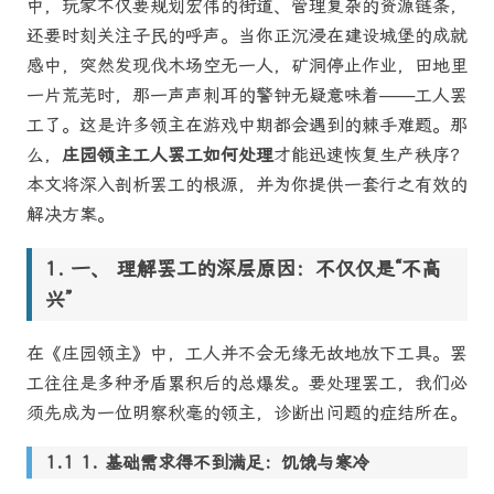
中，玩家不仅要规划宏伟的街道、管理复杂的资源链条，
还要时刻关注子民的呼声。当你正沉浸在建设城堡的成就
感中，突然发现伐木场空无一人，矿洞停止作业，田地里
一片荒芜时，那一声声刺耳的警钟无疑意味着——工人罢
工了。这是许多领主在游戏中期都会遇到的棘手难题。那
么，
庄园领主工人罢工如何处理
才能迅速恢复生产秩序？
本文将深入剖析罢工的根源，并为你提供一套行之有效的
解决方案。
一、 理解罢工的深层原因：不仅仅是“不高
兴”
在《庄园领主》中，工人并不会无缘无故地放下工具。罢
工往往是多种矛盾累积后的总爆发。要处理罢工，我们必
须先成为一位明察秋毫的领主，诊断出问题的症结所在。
1. 基础需求得不到满足：饥饿与寒冷