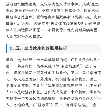
游戏随机触发瘟疫、鼠灾或贵族来访等事件。成就“皇室
眷顾”需要在一次访问中获得皇室的最高评价，这要求你
提前准备好金库、豪华客房和精致宴会（需要小麦、肉和
蜂蜜）。另外，“疫病克星”需要你在爆发瘟疫时迅速隔离
病人并建造医疗帐篷——不要犹豫，优先封锁染病房屋，
否则成就将永久错过。
五、全成就冲刺的通用技巧
最后，送给想要冲击全成就解锁的领主们几条黄金法则：
第一，善用存档。某些成就（如“不读档通关”）过于苛
刻，建议在触发关键事件前手动备份。第二，关注季节变
化。冬天无法建造户外建筑，提前储备足够物资。第三，
平衡发展节奏。不要为了军事成就而荒废经济，也不要在
人口不足时强行扩张。当你完成最后一个成就时，那种从
零建造一个繁荣领主的成就感，正是这款游戏最迷人的地
方。有趣的是，在“游戏果”社区中，有玩家总结出一套