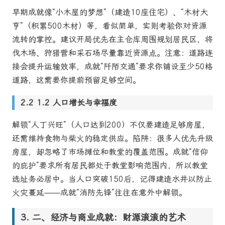
早期成就像“小木屋的梦想”（建造10座住宅）、“木材大
亨”（积累500木材）等，看似简单，实则考验你对资源
流转的掌控。建议开局优先在主仓库周围规划居民区，将
伐木场、狩猎营和采石场尽量靠近资源点。注意：道路连
接会提升运输效率，成就“阡陌交通”要求你铺设至少50格
道路，这需要你提前预留足够空间。
1.2 人口增长与幸福度
解锁“人丁兴旺”（人口达到200）不仅要建造足够房屋，
还需维持食物与柴火的稳定供应。陷阱：很多人优先升级
房屋，却忽略了市场摊位和教堂的覆盖范围。成就“信仰
的庇护”要求所有居民都处于教堂影响范围内，所以教堂
选址务必居中。当人口突破150后，记得建造水井以防止
火灾蔓延——成就“消防先锋”往往在意外中解锁。
二、经济与商业成就：财源滚滚的艺术