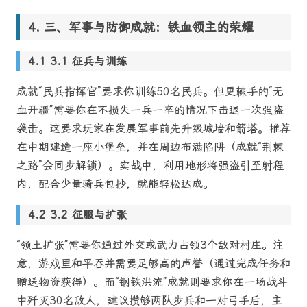
三、军事与防御成就：铁血领主的荣耀
3.1 征兵与训练
成就“民兵指挥官”要求你训练50名民兵。但更棘手的“无
血开疆”需要你在不损失一兵一卒的情况下击退一次强盗
袭击。这要求玩家在发展军事前先升级城墙和箭塔。推荐
在中期建造一座小堡垒，并在周边布满陷阱（成就“荆棘
之路”会同步解锁）。实战中，利用地形将强盗引至射程
内，配合少量骑兵包抄，就能轻松达成。
3.2 征服与扩张
“领土扩张”需要你通过外交或武力占领3个敌对村庄。注
意，游戏里和平吞并需要足够高的声誉（通过完成任务和
赠送物资获得）。而“钢铁洪流”成就则要求你在一场战斗
中歼灭30名敌人，建议攒够两队步兵和一对弓手后，主