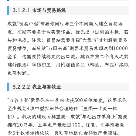
2.1 市场与贸易路线
成就“贸易中枢”需要你同时与三个不同商人建立贸易协
定。前期不要急于购买奢侈品，优先出口过剩的木板、石
头和毛皮。注意：贸易站需要升级“大集市”才能解锁更多
贸易槽位，而成就“万国来商”则要求贸易总额达到10000
金币，这需要持续稳定的出口流。建议在第二个冬天之前
建好酿酒厂和纺织屋，用附加值商品（啤酒、布匹）换取
更高利润。
2.2 农业与畜牧业
“五谷丰登”需要你在一季内收获500单位粮食。这要求你
至少规划4块中型农田并合理轮作（豆类→小麦→休
耕）。牧场的建设同样重要：成就“羊毛出在羊身上”需要
拥有20只羊，且羊毛产量超过100。注意，牛羊需要至
少3个牧场轮换放牧，否则草地退化会导致产量骤降。