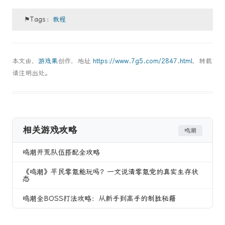
⚑Tags：
教程
本文由，
游戏果
创作，地址
https://www.7g5.com/2847.html
，转载
请注明出处。
相关游戏攻略
鸣潮
鸣潮开荒队伍搭配全攻略
《鸣潮》平民零氪能玩吗？一文说清零氪党的真实生存状
态
鸣潮全BOSS打法攻略：从新手到高手的制胜秘籍