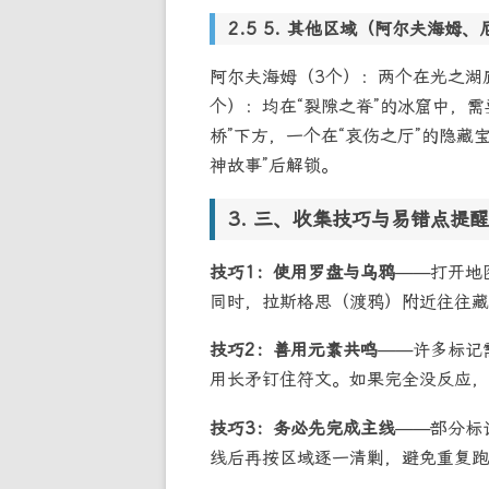
5. 其他区域（阿尔夫海姆、
阿尔夫海姆（3个）：两个在光之湖
个）：均在“裂隙之脊”的冰窟中，
桥”下方，一个在“哀伤之厅”的隐藏
神故事”后解锁。
三、收集技巧与易错点提醒
技巧1：使用罗盘与乌鸦
——打开地
同时，拉斯格思（渡鸦）附近往往藏
技巧2：善用元素共鸣
——许多标记
用长矛钉住符文。如果完全没反应，
技巧3：务必先完成主线
——部分标
线后再按区域逐一清剿，避免重复跑