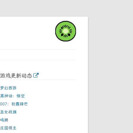
游戏更新动态
梦幻西游
黑神话：悟空
007：初露锋芒
圣女战旗
鸣潮
庄园领主