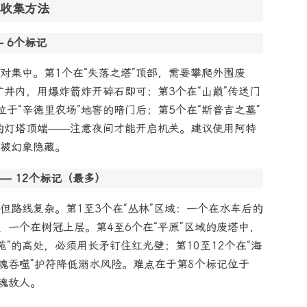
收集方法
— 6个标记
对集中。第1个在“失落之塔”顶部，需要攀爬外围废
矿井内，用爆炸箭炸开碎石即可；第3个在“山巅”传送门
于“辛德里农场”地窖的暗门后；第5个在“斯普吉之墓”
”的灯塔顶端——注意夜间才能开启机关。建议使用阿特
被幻象隐藏。
）—— 12个标记（最多）
但路线复杂。第1至3个在“丛林”区域：一个在水车后的
、一个在树冠上层。第4至6个在“平原”区域的废塔中，
苑”的高处，必须用长矛钉住红光壁；第10至12个在“海
灵魂吞噬”护符降低溺水风险。难点在于第8个标记位于
魂敌人。