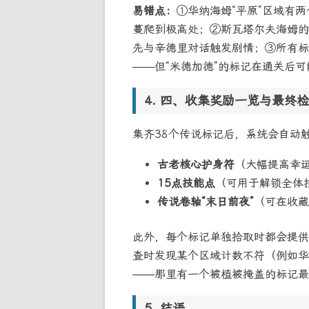
易错点：
①华纳海姆“平原”区域有
蔓爬到极高处；②斯瓦塔尔夫海姆的
先与辛德里对话触发剧情；③所有标
——但“米德加德”的标记在通关后可
四、收集奖励一览与最终检
集齐38个传说标记后，系统会自动触
古老核心护身符
（大幅提高幸
15点技能点
（可用于解锁全体
传说卷轴“末日前夜”
（可在收藏
此外，每个标记单独拾取时都会提供
查时发现某个区域计数不符（例如华纳
——那里有一个被植被掩盖的标记最
结语