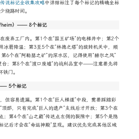
传说标记全收集攻略
中详细标注了每个标记的精确坐标
少绕路时间。
lfheim）—— 8个标记
在废弃工厂内。第1个在“国王矿场”的电梯井中；第2个
用冰箭降温；第3至5个在“林德之塔”的旋转机关中，顺
第6个在“阿勒瑟之矿”的深水区，记得使用“赫尔之风”
望台；第8个在“渡口废墟”的战利品室中——注意要先将
坏铁门。
）—— 5个标记
，但容易遗漏。第1个在“巨人梯道”中段，需要踩踏彩
”顶部，只有完成“巨人的遗产”支线后才开放；第3个在
点；第4个在“山之巅”传送点左侧的裂隙中；第5个是隐
标记后才会在“命运神殿”显现。建议优先完成其他区域