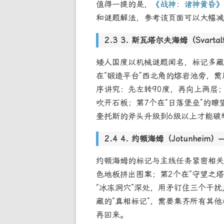
值得一提的是，
《战神：诸神黄昏》
和谜题解法，参考该页面可以大幅减
3. 斯瓦塔尔夫海姆（Svarta
矮人国度以机械谜题闻名，标记多藏
在“锻造平台”西北角的熔岩池旁，需
序讲究：先左转90度，再向上两层；
吹开石板；第7个在“日落堡垒”的瞭
奎托斯的斧头升级到6级以上才能破
4. 约顿海姆（Jotunheim
约顿海姆的标记与主线任务紧密相关
色地板拼出图案；第2个在“守望之塔
“冰冻洞穴”深处，用矛钉住三个干扰
藏的“真相标记”，需要集齐所有其他
再回来。