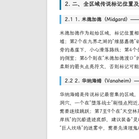
二、全区域传说标记位置及
1. 米德加德（Midgard）—
米德加德作为起始区域，标记位置相
墟；第2个在九界之湖的“维瑟嘉德”
旁的悬崖下，小心滑落路线；第4个位
的侧室；第6个则在“米德加德渡口
柔斯的箭矢点亮符文，否则标记可能
2. 华纳海姆（Vanaheim
华纳海姆是传说标记最密集的区域，
洞穴、一个在“堕落战士”刷怪点附近
需要连续跳跃；第7至9个在“天空林
岸线”的沉船遗迹底部，建议装备“
“巨人坟场”的迷雾中，需要先清理鬼