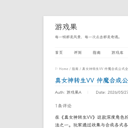
游戏果
每一帧都是风景，每一次点击都是奇遇。
首页
评测
指南
游戏库
⚐ Home
/
指南
/
真女神转生VV 仲魔合成公式
真女神转生VV 仲魔合成
Auth: 游戏果A
Date: 2026/05/2
1条评论
在《真女神转生VV》这款深度角色
法之一。玩家通过收集与合成各式各