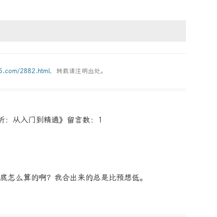
g5.com/2882.html
，转载请注明出处。
解析：从入门到精通》留言数：1
到底怎么算的啊？我合出来的总是比预想低。