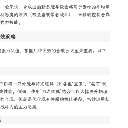
一般来说，合成出的新恶魔等级会略高于素材的平均等
材恶魔的等级（喂食香或带着战斗），来精确控制合成
强力技能。
效策略
建强力队伍，掌握几种高效的合成公式至关重要。以下
许你将一只仲魔与特定道具（如各色“宝玉”、“魔石”或
或技能。例如，使用“力之御魂”结合可以大幅提升物理
的合成，但却是优化现有仲魔的极佳手段。巧妙运用结
战斗力的主力恶魔。
成