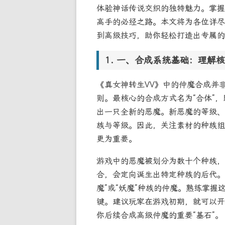
体验神话传说交织的独特魅力。掌握
高手的必经之路。本文将为各位详尽
到高级技巧，助你轻松打造出专属的
一、合成系统基础：理解核
《真女神转生VV》中的仲魔合成并非
则。最核心的合成方式名为“合体”
出一只全新的恶魔。新恶魔的等级、
族与等级。因此，关注素材的种族组
更为重要。
游戏中的恶魔被划分为数十个种族，例如
合，会定向诞生出特定种族的后代。例
魔”或“妖魔”种族的仲魔。熟练掌
键。建议玩家在游戏初期，就可以开
你后续合成高级仲魔的重要“基石”。