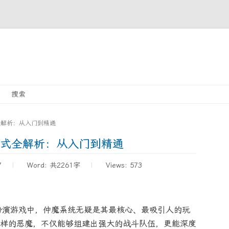
Skip
搜索
to
content
全解析：从入门到精通
公式全解析：从入门到精通
7
Word:
共2261字
Views: 573
扮演游戏中，仲魔系统无疑是其最核心、最吸引人的玩
样的恶魔，不仅能够组建出强大的战斗队伍，更能深度