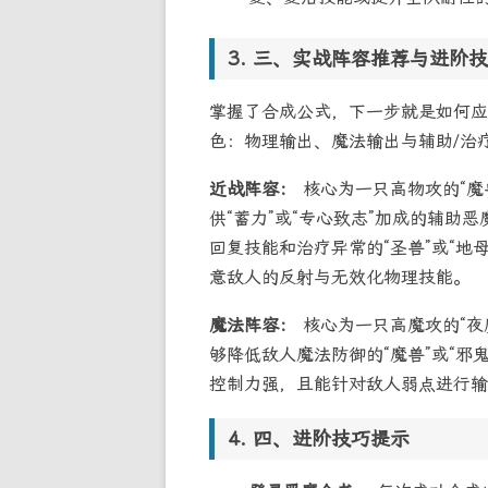
三、实战阵容推荐与进阶技
掌握了合成公式，下一步就是如何应
色：物理输出、魔法输出与辅助/治
近战阵容：
核心为一只高物攻的“魔兽
供“蓄力”或“专心致志”加成的辅助恶
回复技能和治疗异常的“圣兽”或“地
意敌人的反射与无效化物理技能。
魔法阵容：
核心为一只高魔攻的“夜魔
够降低敌人魔法防御的“魔兽”或“邪
控制力强，且能针对敌人弱点进行输
四、进阶技巧提示