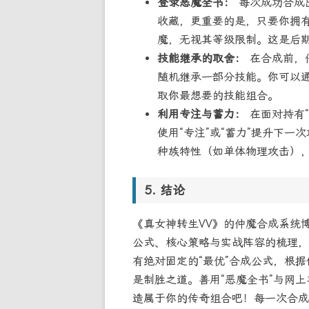
登录恶魔全书：
每次成功合成
收藏，更重要的是，只要你拥
魔，无视其等级限制。这是后
技能继承的取舍：
在合成前，
随机继承一部分技能。你可以通
取你最想要的技能组合。
利用专注与蓄力：
在面对持有“
使用“专注”或“蓄力”提升下
种族特性（如单体物理攻击）
结论
《真女神转生VV》的仲魔合成系统
公式、核心策略与实战阵容的梳理，
有绝对固定的“最优”合成公式，根
是制胜之道。善用“恶魔全书”与网
造属于你的传奇组合吧！每一次合成