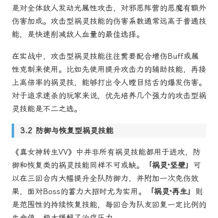
是对全体敌人发动光属性攻击，对邪恶阵营的恶魔有额外
伤害加成。攻击型祸灵技能的伤害系数通常远高于普通技
能，是快速削减敌人血量的最佳选择。
在实战中，攻击型祸灵技能往往需要配合增伤Buff或属
性克制来使用。比如先使用提升攻击力的辅助技能，再接
上高倍率的祸灵技，能够打出令人瞠目结舌的爆发伤害。
对于追求速杀的玩家来说，优先培养几个强力的攻击型祸
灵技能是不二之选。
防御与恢复型祸灵技能
《真女神转生VV》中并非所有祸灵技能都用于进攻，防
御和恢复类的祸灵技能同样不可或缺。
「祸灵·坚壁」
可
以在三回合内大幅提升全队防御力，并附加一次免伤效
果，面对Boss的蓄力大招时尤为实用。
「祸灵·再生」
则
是范围性的持续恢复技能，每回合为队友回复一定比例的
生命值，极大缓解了治疗压力。