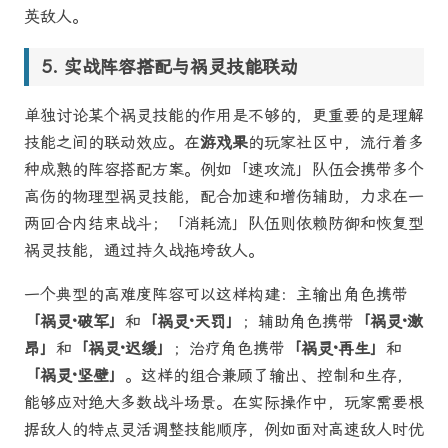
英敌人。
实战阵容搭配与祸灵技能联动
单独讨论某个祸灵技能的作用是不够的，更重要的是理解
技能之间的联动效应。在
游戏果
的玩家社区中，流行着多
种成熟的阵容搭配方案。例如「速攻流」队伍会携带多个
高伤的物理型祸灵技能，配合加速和增伤辅助，力求在一
两回合内结束战斗；「消耗流」队伍则依赖防御和恢复型
祸灵技能，通过持久战拖垮敌人。
一个典型的高难度阵容可以这样构建：主输出角色携带
「祸灵·破军」
和
「祸灵·天罚」
；辅助角色携带
「祸灵·激
昂」
和
「祸灵·迟缓」
；治疗角色携带
「祸灵·再生」
和
「祸灵·坚壁」
。这样的组合兼顾了输出、控制和生存，
能够应对绝大多数战斗场景。在实际操作中，玩家需要根
据敌人的特点灵活调整技能顺序，例如面对高速敌人时优