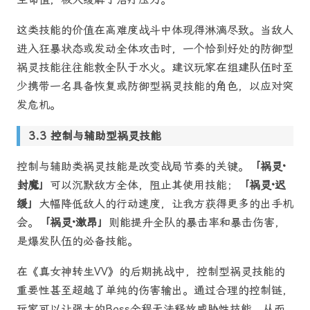
这类技能的价值在高难度战斗中体现得淋漓尽致。当敌人
进入狂暴状态或发动全体攻击时，一个恰到好处的防御型
祸灵技能往往能救全队于水火。建议玩家在组建队伍时至
少携带一名具备恢复或防御型祸灵技能的角色，以应对突
发危机。
控制与辅助型祸灵技能
控制与辅助类祸灵技能是改变战局节奏的关键。
「祸灵·
封魔」
可以沉默敌方全体，阻止其使用技能；
「祸灵·迟
缓」
大幅降低敌人的行动速度，让我方获得更多的出手机
会。
「祸灵·激昂」
则能提升全队的暴击率和暴击伤害，
是爆发队伍的必备技能。
在《真女神转生VV》的后期挑战中，控制型祸灵技能的
重要性甚至超越了单纯的伤害输出。通过合理的控制链，
玩家可以让强大的Boss全程无法释放威胁性技能，从而