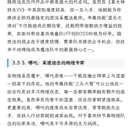
路西法在历代作品中都是强大的代名词。虽然在《真女神
转生VV》中其获取难度较高，但一旦入手，他就能为你
提供全游戏最稳定的混沌系魔法轰炸。专属技能“虚无之
波动”不仅能造成巨额伤害，还能附带驱散敌方增益的效
果，在面对那些喜欢堆叠BUFF的BOSS时极为好用。路
西法的弱点在于速度较慢，需要队友提供出手机会，但这
并不妨碍他成为魔法队中的最强核心之一。
3. 哪吒：高速连击的物理专家
在物理系恶魔中，哪吒是唯一一个能在输出频率上与湿婆
一较高下的存在。他的专属技能“三头六臂”可以让他在一
回合内发动多次物理攻击，每一击都有概率触发额外的追
击效果。虽然单发伤害不如湿婆，但总伤害期望值极高。
更重要的是，哪吒的速度成长非常优秀，常常能抢先出
手，在敌人行动前就削减其血线。对于喜欢快节奏物理队
伍的玩家来说，哪吒是不可多得的主力战将。