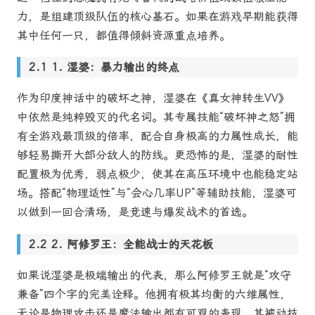
力，是组建顶级队伍的核心基石。如果在游戏早期能获得
其中任何一只，都值得倾斜资源重点培养。
1. 湿婆：暴力输出的终点
作为印度神话中的破坏之神，湿婆在《真女神转生VV》
中依然是纯粹毁灭的代名词。其专属技能“破坏神之怒”拥
有全游戏最顶级的倍率，配合自身极高的力属性成长，能
够轻易撕开大部分敌人的防线。更恐怖的是，湿婆的耐性
配置极为优秀，弱点极少，使其在高压环境中也能稳定站
场。搭配“物理适性”与“会心几率UP”等辅助技能，湿婆可
以做到一回合清场，是竞速与爆发战术的首选。
2. 阿修罗王：全能战士的天花板
如果说湿婆是极端输出的代表，那么阿修罗王就是“攻守
兼备”四个字的完美诠释。他拥有极其均衡的六维属性，
无论是物理攻击还是魔法输出都有可观的表现。其被动技