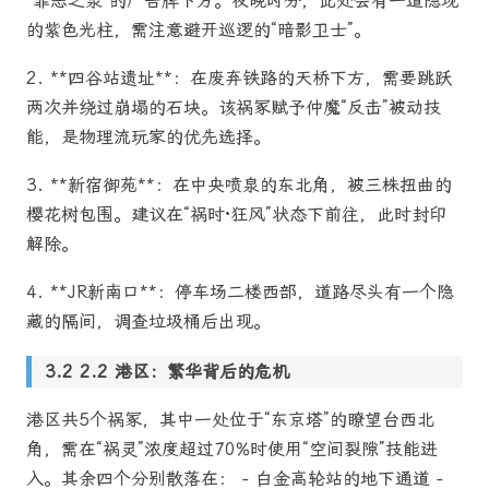
“罪恶之泉”的广告牌下方。夜晚时分，此处会有一道隐现
的紫色光柱，需注意避开巡逻的“暗影卫士”。
2. **四谷站遗址**：在废弃铁路的天桥下方，需要跳跃
两次并绕过崩塌的石块。该祸冢赋予仲魔“反击”被动技
能，是物理流玩家的优先选择。
3. **新宿御苑**：在中央喷泉的东北角，被三株扭曲的
樱花树包围。建议在“祸时·狂风”状态下前往，此时封印
解除。
4. **JR新南口**：停车场二楼西部，道路尽头有一个隐
藏的隔间，调查垃圾桶后出现。
2.2 港区：繁华背后的危机
港区共5个祸冢，其中一处位于“东京塔”的瞭望台西北
角，需在“祸灵”浓度超过70%时使用“空间裂隙”技能进
入。其余四个分别散落在： - 白金高轮站的地下通道 -