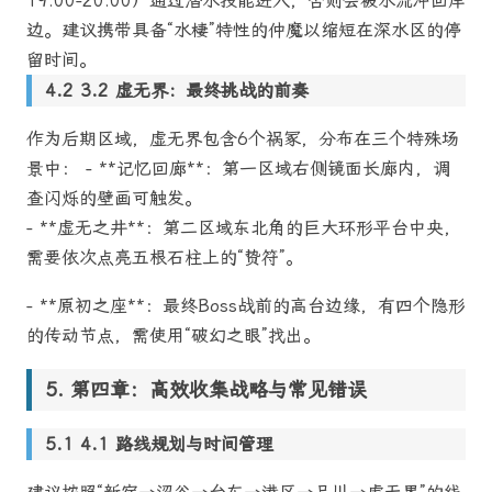
19:00-20:00）通过潜水技能进入，否则会被水流冲回岸
边。建议携带具备“水棲”特性的仲魔以缩短在深水区的停
留时间。
3.2 虚无界：最终挑战的前奏
作为后期区域，虚无界包含6个祸冢，分布在三个特殊场
景中： - **记忆回廊**：第一区域右侧镜面长廊内，调
查闪烁的壁画可触发。
- **虚无之井**：第二区域东北角的巨大环形平台中央，
需要依次点亮五根石柱上的“贽符”。
- **原初之座**：最终Boss战前的高台边缘，有四个隐形
的传动节点，需使用“破幻之眼”找出。
第四章：高效收集战略与常见错误
4.1 路线规划与时间管理