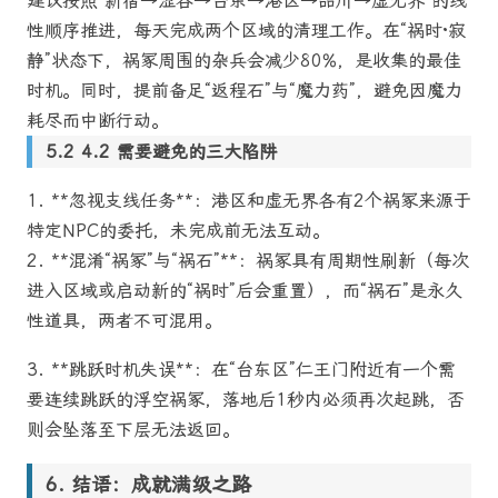
建议按照“新宿→涩谷→台东→港区→品川→虚无界”的线
性顺序推进，每天完成两个区域的清理工作。在“祸时·寂
静”状态下，祸冢周围的杂兵会减少80%，是收集的最佳
时机。同时，提前备足“返程石”与“魔力药”，避免因魔力
耗尽而中断行动。
4.2 需要避免的三大陷阱
1. **忽视支线任务**：港区和虚无界各有2个祸冢来源于
特定NPC的委托，未完成前无法互动。
2. **混淆“祸冢”与“祸石”**：祸冢具有周期性刷新（每次
进入区域或启动新的“祸时”后会重置），而“祸石”是永久
性道具，两者不可混用。
3. **跳跃时机失误**：在“台东区”仁王门附近有一个需
要连续跳跃的浮空祸冢，落地后1秒内必须再次起跳，否
则会坠落至下层无法返回。
结语：成就满级之路