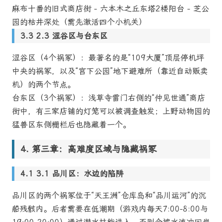
麻布十番的旧式商店街 - 六本木之丘东塔2楼阳台 - 芝公
园的枯井深处（需先激活四个小机关）
2.3 涩谷区与台东区
涩谷区（4个祸冢）：最著名的是“109大厦”顶层停机坪
中央的祸冢，以及“宫下公园”地下避难所（靠近自动贩卖
机）的两个节点。
台东区（3个祸冢）：浅草寺雷门右侧的“仲见世通”商店
街中，有三家店铺的灯笼可以被调查触发；上野动物园的
猛兽区东侧栅栏后也隐藏着一个。
第三章：高难度区域与隐藏祸冢
3.1 品川区：水边的陷阱
品川区的两个祸冢位于“天王洲”仓库岛和“品川运河”的沉
船残骸内。后者需要在低潮期（游戏内每天7:00-8:00与