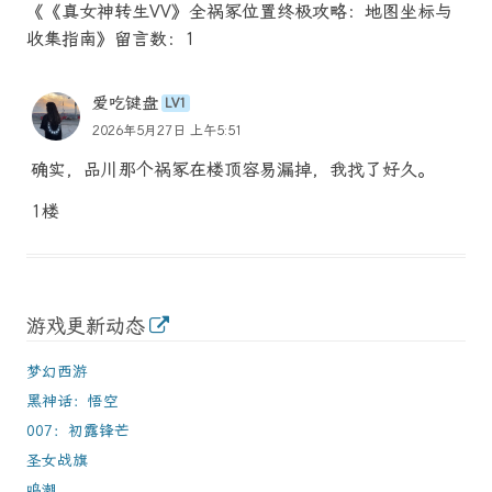
《《真女神转生VV》全祸冢位置终极攻略：地图坐标与
收集指南》留言数：1
爱吃键盘
LV1
2026年5月27日 上午5:51
确实，品川那个祸冢在楼顶容易漏掉，我找了好久。
1楼
游戏更新动态
梦幻西游
黑神话：悟空
007：初露锋芒
圣女战旗
鸣潮