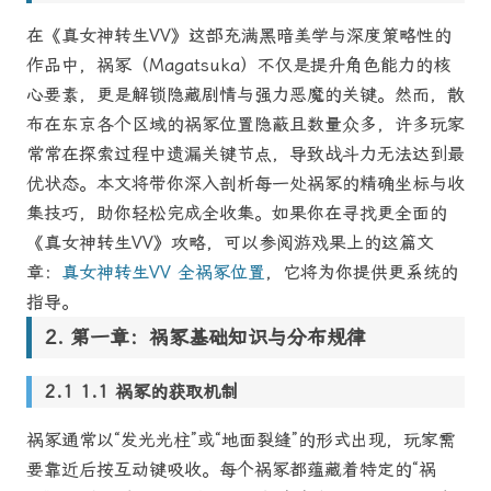
在《真女神转生VV》这部充满黑暗美学与深度策略性的
作品中，祸冢（Magatsuka）不仅是提升角色能力的核
心要素，更是解锁隐藏剧情与强力恶魔的关键。然而，散
布在东京各个区域的祸冢位置隐蔽且数量众多，许多玩家
常常在探索过程中遗漏关键节点，导致战斗力无法达到最
优状态。本文将带你深入剖析每一处祸冢的精确坐标与收
集技巧，助你轻松完成全收集。如果你在寻找更全面的
《真女神转生VV》攻略，可以参阅游戏果上的这篇文
章：
真女神转生VV 全祸冢位置
，它将为你提供更系统的
指导。
第一章：祸冢基础知识与分布规律
1.1 祸冢的获取机制
祸冢通常以“发光光柱”或“地面裂缝”的形式出现，玩家需
要靠近后按互动键吸收。每个祸冢都蕴藏着特定的“祸