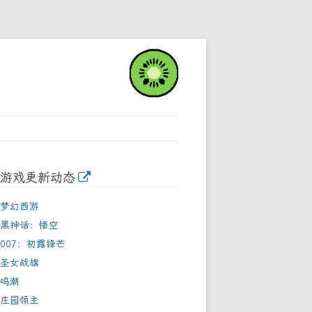
游戏更新动态
梦幻西游
黑神话：悟空
007：初露锋芒
圣女战旗
鸣潮
庄园领主