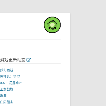
游戏更新动态
梦幻西游
黑神话：悟空
007：初露锋芒
圣女战旗
鸣潮
庄园领主