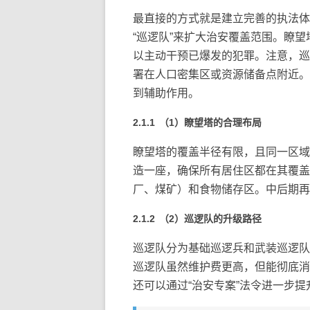
最直接的方式就是建立完善的执法体
“巡逻队”来扩大治安覆盖范围。瞭
以主动干预已爆发的犯罪。注意，巡
署在人口密集区或资源储备点附近。另
到辅助作用。
（1）瞭望塔的合理布局
瞭望塔的覆盖半径有限，且同一区域
造一座，确保所有居住区都在其覆盖
厂、煤矿）和食物储存区。中后期再
（2）巡逻队的升级路径
巡逻队分为基础巡逻兵和武装巡逻队。
巡逻队虽然维护费更高，但能彻底消
还可以通过“治安专案”法令进一步提