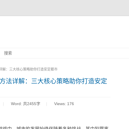
Skip
搜索
to
content
详解：三大核心策略助你打造安定都市
低方法详解：三大核心策略助你打造安定
Word:
共2455字
Views: 176
游戏中，城市的发展始终伴随着各种挑战，其中犯罪率