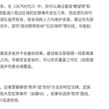
系。在《冰汽时代2》中，你可以通过建造“瞭望塔”和
望塔能减少周边区域的犯罪事件发生几率，而巡逻队则可
逻队虽然有效，但会消耗人力与维护资源，建议优先部
外，研究“夜间照明系统”“社区哨所”等科技，也能起
建造多座并不会叠加效果。最佳做法是每隔一段距离建
之内。早期资金紧张时，可以优先覆盖工作区（如炼钢
逐步完善全城覆盖。
后者需要解锁“秩序”或“信仰”分支的特定法律。武装
除大型犯罪事件（如暴动）。如果你选择“秩序”路线，
升巡逻效率。