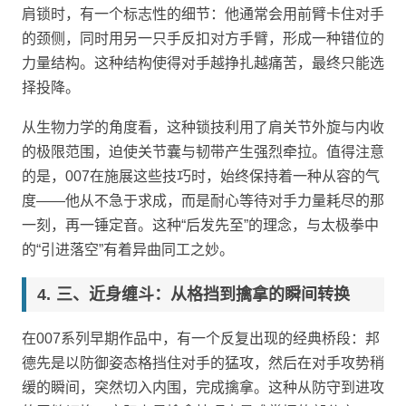
肩锁时，有一个标志性的细节：他通常会用前臂卡住对手
的颈侧，同时用另一只手反扣对方手臂，形成一种错位的
力量结构。这种结构使得对手越挣扎越痛苦，最终只能选
择投降。
从生物力学的角度看，这种锁技利用了肩关节外旋与内收
的极限范围，迫使关节囊与韧带产生强烈牵拉。值得注意
的是，007在施展这些技巧时，始终保持着一种从容的气
度——他从不急于求成，而是耐心等待对手力量耗尽的那
一刻，再一锤定音。这种“后发先至”的理念，与太极拳中
的“引进落空”有着异曲同工之妙。
三、近身缠斗：从格挡到擒拿的瞬间转换
在007系列早期作品中，有一个反复出现的经典桥段：邦
德先是以防御姿态格挡住对手的猛攻，然后在对手攻势稍
缓的瞬间，突然切入内围，完成擒拿。这种从防守到进攻