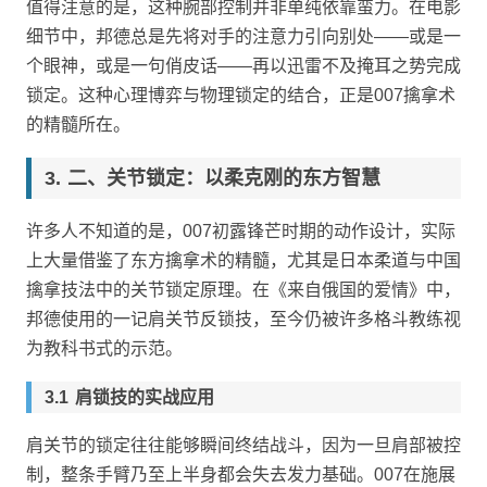
值得注意的是，这种腕部控制并非单纯依靠蛮力。在电影
细节中，邦德总是先将对手的注意力引向别处——或是一
个眼神，或是一句俏皮话——再以迅雷不及掩耳之势完成
锁定。这种心理博弈与物理锁定的结合，正是007擒拿术
的精髓所在。
二、关节锁定：以柔克刚的东方智慧
许多人不知道的是，007初露锋芒时期的动作设计，实际
上大量借鉴了东方擒拿术的精髓，尤其是日本柔道与中国
擒拿技法中的关节锁定原理。在《来自俄国的爱情》中，
邦德使用的一记肩关节反锁技，至今仍被许多格斗教练视
为教科书式的示范。
肩锁技的实战应用
肩关节的锁定往往能够瞬间终结战斗，因为一旦肩部被控
制，整条手臂乃至上半身都会失去发力基础。007在施展