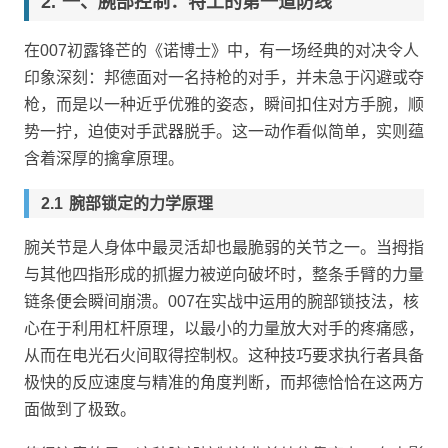
一、腕部控制：特工的第一道防线
在007初露锋芒的《诺博士》中，有一场经典的对决令人
印象深刻：邦德面对一名持枪的对手，并未急于闪避或夺
枪，而是以一种近乎优雅的姿态，瞬间扣住对方手腕，顺
势一拧，迫使对手武器脱手。这一动作看似简单，实则蕴
含着深厚的擒拿原理。
腕部锁定的力学原理
腕关节是人身体中最灵活却也最脆弱的关节之一。当拇指
与其他四指形成的抓握力被逆向破坏时，整条手臂的力量
链条便会瞬间崩溃。007在实战中运用的腕部锁技法，核
心在于利用杠杆原理，以最小的力量放大对手的疼痛感，
从而在电光石火间取得控制权。这种技巧要求执行者具备
极快的反应速度与精准的角度判断，而邦德恰恰在这两方
面做到了极致。