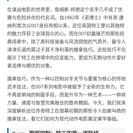
在谍战电影的世界里，詹姆斯·邦德这个名字几乎成了优
雅与危险并存的代名词。自1962年《诺博士》中肖恩·康
纳利首次以007身份亮相以来，这位英国特工便以其独特
的魅力俘获了全球观众的心。而在007初露锋芒的那些经
典场景中，除了高科技装备与风流倜傥的气质外，最令人
津津乐道的莫过于其干净利落的擒拿技巧。这些技巧不仅
展示了特工在绝境中的应变能力，更成为无数动作片爱好
者追捧与模仿的对象。
擒拿技巧，作为一种以控制对手关节与要害为核心的传统
武术技法，在007系列电影中被赋予了全新的生命力。它
不再是单纯的制服手段，而是升华为一种艺术——一种将
力量、速度与智慧完美融合的致命舞蹈。今天，我们就来
深度解析这位传奇特工在银幕初期的那些令人拍案叫绝的
擒拿技法，看它们如何为现代动作电影奠定美学基础。