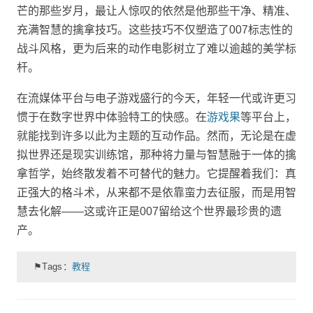
芒的那些岁月，最让人惊叹的依然是他那些干净、精准、
充满智慧的擒拿技巧。这些技巧不仅塑造了007标志性的
战斗风格，更为后来的动作电影树立了难以逾越的美学标
杆。
在流媒体平台与电子游戏盛行的今天，年轻一代或许更习
惯于在数字世界中体验特工的快感。在
游戏果
等平台上，
就能找到许多以此为主题的互动作品。然而，无论是在虚
拟世界还是现实训练馆，那种将力量与智慧融于一体的擒
拿哲学，始终散发着不可替代的魅力。它提醒着我们：真
正强大的格斗术，从来都不是依靠蛮力去征服，而是用智
慧去化解——这或许正是007留给这个世界最珍贵的遗
产。
⚑Tags：
教程