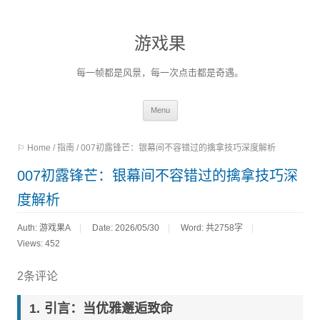
游戏果
每一帧都是风景，每一次点击都是奇遇。
Skip
Menu
to
⚐ Home
/
指南
/
007初露锋芒：银幕间不容错过的擒拿技巧深度解析
content
007初露锋芒：银幕间不容错过的擒拿技巧深
度解析
Auth: 游戏果A
Date: 2026/05/30
Word:
共2758字
Views: 452
2条评论
引言：当优雅邂逅致命