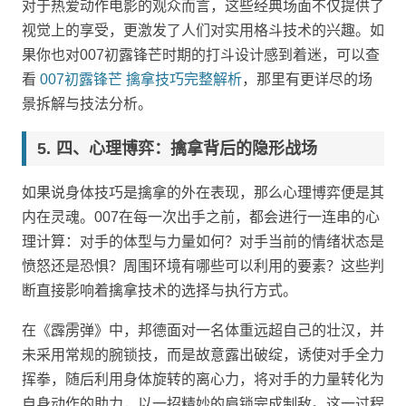
对于热爱动作电影的观众而言，这些经典场面不仅提供了
视觉上的享受，更激发了人们对实用格斗技术的兴趣。如
果你也对007初露锋芒时期的打斗设计感到着迷，可以查
看
007初露锋芒 擒拿技巧完整解析
，那里有更详尽的场
景拆解与技法分析。
四、心理博弈：擒拿背后的隐形战场
如果说身体技巧是擒拿的外在表现，那么心理博弈便是其
内在灵魂。007在每一次出手之前，都会进行一连串的心
理计算：对手的体型与力量如何？对手当前的情绪状态是
愤怒还是恐惧？周围环境有哪些可以利用的要素？这些判
断直接影响着擒拿技术的选择与执行方式。
在《霹雳弹》中，邦德面对一名体重远超自己的壮汉，并
未采用常规的腕锁技，而是故意露出破绽，诱使对手全力
挥拳，随后利用身体旋转的离心力，将对手的力量转化为
自身动作的助力，以一招精妙的肩锁完成制敌。这一过程