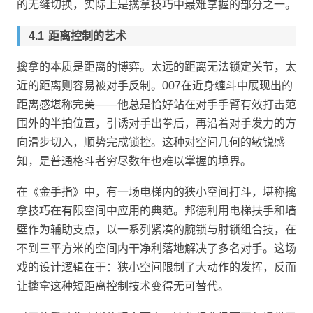
的无缝切换，实际上是擒拿技巧中最难掌握的部分之一。
距离控制的艺术
擒拿的本质是距离的博弈。太远的距离无法锁定关节，太
近的距离则容易被对手反制。007在近身缠斗中展现出的
距离感堪称完美——他总是恰好站在对手手臂有效打击范
围外的半拍位置，引诱对手出拳后，再沿着对手发力的方
向滑步切入，顺势完成锁控。这种对空间几何的敏锐感
知，是普通格斗者穷尽数年也难以掌握的境界。
在《金手指》中，有一场电梯内的狭小空间打斗，堪称擒
拿技巧在有限空间中应用的典范。邦德利用电梯扶手和墙
壁作为辅助支点，以一系列紧凑的腕锁与肘锁组合技，在
不到三平方米的空间内干净利落地解决了多名对手。这场
戏的设计逻辑在于：狭小空间限制了大动作的发挥，反而
让擒拿这种短距离控制技术变得无可替代。