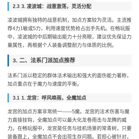
3. 凌波城：战意激荡，灵活分配
凌波城拥有独特的战意机制，加点方案较为灵活。主流推
荐4力1敏或5力，利用速度优势抢占出手先机。在畅玩服
中，凌波城的中后期输出能力十分亮眼，建议优先保证力
量属性，再根据个人装备调整耐力与体质的比例。
二、法系门派加点推荐
法系门派以稳定的群体法术输出和强大的面伤能力著称，
加点重点在于魔力与速度的平衡。
1. 龙宫：呼风唤雨，全魔加点
龙宫的加点方案非常统一——5魔。龙宫的法术伤害与魔
力直接挂钩，全魔加点可以最大化龙卷雨击与龙腾的威
力。在畅玩服中，龙宫是任务与挂机场景的常青树，只要
装备跟上，全魔加点不会出现生存问题。若担心被针对，