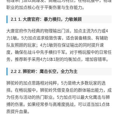
物理系门派以高爆发、高输出为特点，在畅玩服中，物理
职业的加点核心在于平衡伤害与生存能力。
1. 大唐官府：暴力横扫，力敏兼顾
大唐官府作为经典的物理输出门派，加点主流为5力或4
力1敏。5力加点追求极致伤害，适合装备精良、有辅助
队友照顾的玩家；4力1敏则在保证输出的同时提升速
度，确保在战斗中先手横扫千军。对于畅玩服中的日常任
务，推荐新手采用4力1体1耐的均衡加点，增加容错率。
2. 狮驼岭：鹰击长空，全力为主
狮驼岭的加点思路相对纯粹，5力是绝大多数玩家的选
择。在畅玩服中，狮驼岭凭借变身后的群体输出能力，成
为任务与活动的热门职业。5力加点可以最大化鹰击与狮
搏的伤害。如果经常参与高难度挑战，可以适当加1点体
质提升血量。