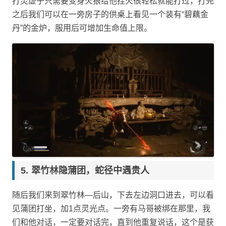
打灵虚子只需要变身火狼给他挂火很轻松就能打过，打完
之后我们可以在一旁房子的供桌上看见一个装有“碧藕金
丹”的金炉，服用后可增加生命值上限。
翠竹林隐蒲团，蛇径中遇贵人
随后我们来到翠竹林—后山，下去左边洞口进去，可以看
见蒲团打坐，加1点灵光点。一旁有马哥被绑在那里，我
们和他对话，一定要对话完，直到他重复说话，这个是获