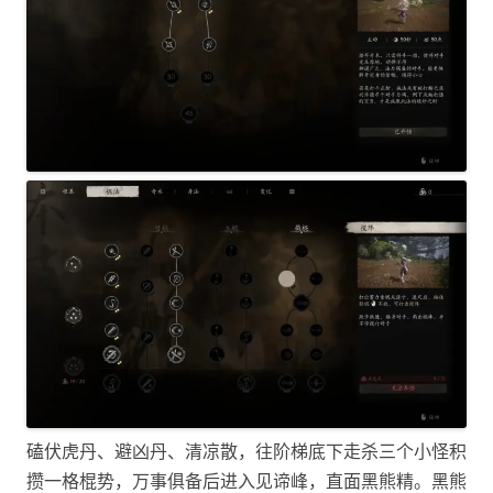
磕伏虎丹、避凶丹、清凉散，往阶梯底下走杀三个小怪积
攒一格棍势，万事俱备后进入见谛峰，直面黑熊精。黑熊