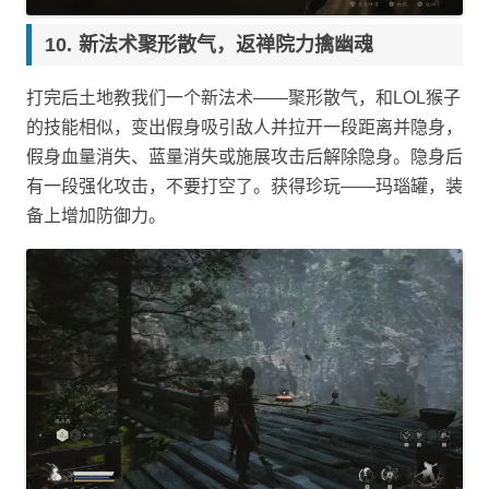
新法术聚形散气，返禅院力擒幽魂
打完后土地教我们一个新法术——聚形散气，和LOL猴子
的技能相似，变出假身吸引敌人并拉开一段距离并隐身，
假身血量消失、蓝量消失或施展攻击后解除隐身。隐身后
有一段强化攻击，不要打空了。获得珍玩——玛瑙罐，装
备上增加防御力。