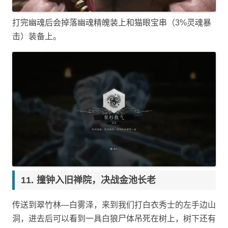
打完幽魂后会掉落幽魂精魄装上和猫眼宝串（3%灵魂暴
击）装备上。
撞钟入旧禅院，决战金池长老
传送到翠竹林—白雾泽，来到我们打白衣秀士的左手边山
洞，进去后可以看到一具白狼尸体吊死在树上，树下还有