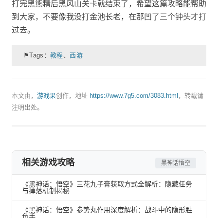
打完黑熊精后黑风山关卡就结束了，希望这篇攻略能帮助
到大家，不要像我没打金池长老，在那凹了三个钟头才打
过去。
⚑Tags：
教程
、
西游
本文由，
游戏果
创作，地址
https://www.7g5.com/3083.html
，转载请
注明出处。
相关游戏攻略
黑神话悟空
《黑神话：悟空》三花九子膏获取方式全解析：隐藏任务
与掉落机制揭秘
《黑神话：悟空》参势丸作用深度解析：战斗中的隐形胜
负手