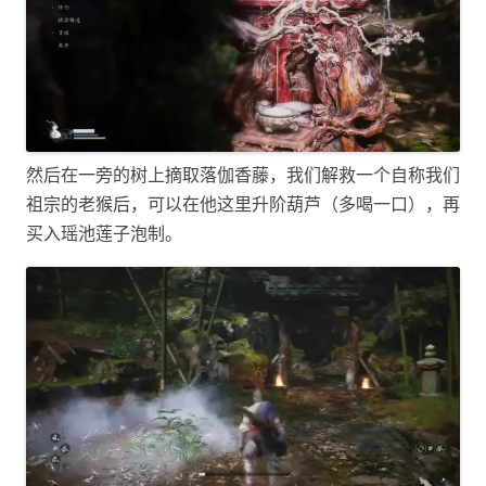
然后在一旁的树上摘取落伽香藤，我们解救一个自称我们
祖宗的老猴后，可以在他这里升阶葫芦（多喝一口），再
买入瑶池莲子泡制。