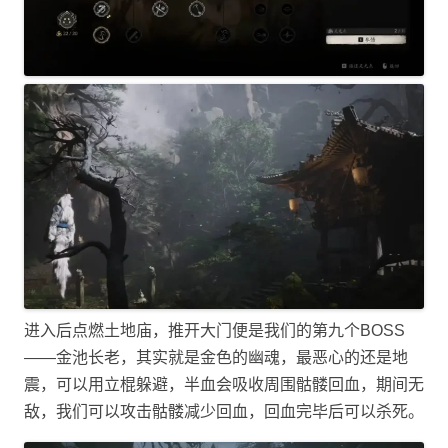
进入后点燃土地庙，推开大门便是我们的第九个BOSS
——金池长老，其实就是金色的幽魂，最恶心的还是地
震，可以用立棍躲避，半血会吸收周围骷髅回血，期间无
敌，我们可以攻击骷髅减少回血，回血完毕后可以杀死。