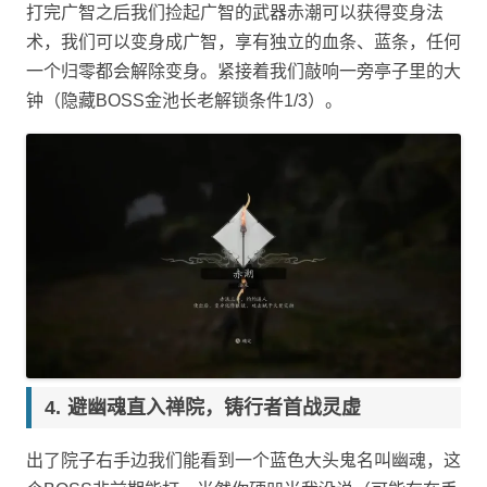
打完广智之后我们捡起广智的武器赤潮可以获得变身法
术，我们可以变身成广智，享有独立的血条、蓝条，任何
一个归零都会解除变身。紧接着我们敲响一旁亭子里的大
钟（隐藏BOSS金池长老解锁条件1/3）。
避幽魂直入禅院，铸行者首战灵虚
出了院子右手边我们能看到一个蓝色大头鬼名叫幽魂，这