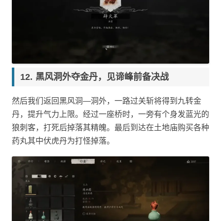
黑风洞外夺金丹，见谛峰前备决战
然后我们返回黑风洞—洞外，一路过关斩将得到九转金
丹，提升气力上限。经过一座桥时，一旁有个身发蓝光的
狼刺客，打死后掉落其精魄。最后到达在土地庙购买各种
药丸其中伏虎丹为打怪掉落。