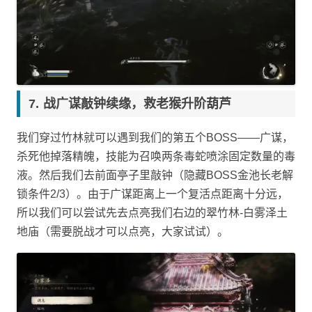
战广谋敲钟续缘，救老猴升阶葫芦
我们穿过竹林就可以遇到我们的第五个BOSS——广谋，
杀死他掉落精魄，技能为召唤两条毒蛇喷涂固定数量的毒
液。然后我们去前面亭子里敲钟（隐藏BOSS金池长老解
锁条件2/3）。由于广谋距离上一个复活点距离十分远，
所以我们可以尝试先去点亮我们右边的翠竹林-白雾泽土
地庙（需要脱战才可以点亮，大家试试）。