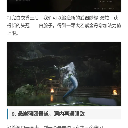
打完白衣秀士后，我们可以锻造新的武器鳞棍·双蛇，获
得新的头冠——白脸子，得到一颗太乙紫金丹增加法力值
上限。
悬崖蒲团悟道，洞内再遇强敌
沿着洞口一直走，到一个悬崖边上有第三个蒲团。