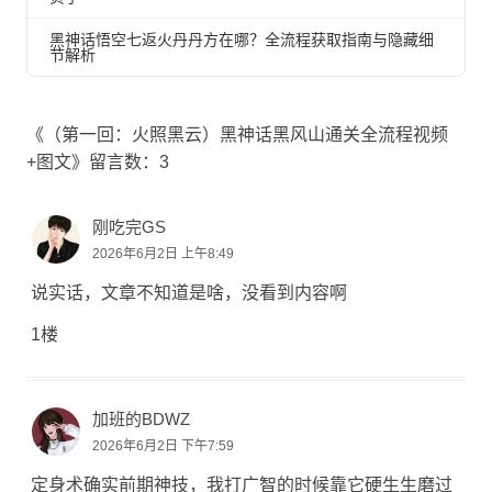
黑神话悟空七返火丹丹方在哪？全流程获取指南与隐藏细
节解析
《（第一回：火照黑云）黑神话黑风山通关全流程视频
+图文》留言数：3
刚吃完GS
2026年6月2日 上午8:49
说实话，文章不知道是啥，没看到内容啊
1楼
加班的BDWZ
2026年6月2日 下午7:59
定身术确实前期神技，我打广智的时候靠它硬生生磨过