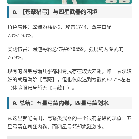
【苍翠猎弓】与四星武器的困境
角色属性：翠绿2+楼阁2，攻击1744，双暴重配
73%/193%。
实测伤害：温迪每轮总伤害676559，强度约为专武的
76.9%。
现有的四星弓箭几乎都和专武存在较大差距，唯一表现较
好的就是满阶【弓藏】，但也仅能达到专武的82.7%左右
（体验服账号暂无【弓藏】）。
总结：五星弓箭内卷，四星弓箭划水
从这里就能看出，弓箭类武器的一个很有意思的现象：五
星弓箭在疯狂内卷，而四星弓箭却疯狂划水。