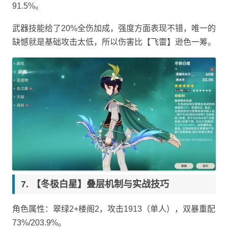
91.5%。
武器技能给了20%全伤加成，强度方面表现不错，唯一的
缺憾就是基础攻击太低，所以伤害比【飞雷】逊色一筹。
【冬极白星】叠层机制与实战技巧
角色属性：翠绿2+楼阁2，攻击1913（单人），双暴重配
73%/203.9%。