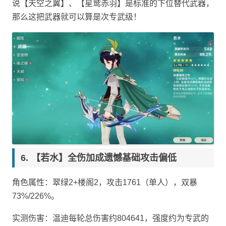
说【天空之翼】、【星鹫赤羽】是标准的下位替代武器，
那么这把武器就可以算是次专武级！
【若水】全伤加成遗憾基础攻击偏低
角色属性：翠绿2+楼阁2，攻击1761（单人），双暴
73%/226%。
实测伤害：温迪每轮总伤害约804641，强度约为专武的