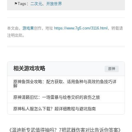
⚑Tags：
二次元
、
开放世界
本文由，
游戏果
创作，地址
https://www.7g5.com/3116.html
，转载请
注明出处。
相关游戏攻略
原神
原神鱼饵全攻略：配方获取、适用鱼种与高效钓鱼技巧详
解
原神清籁旧忆：一场雷暴与绘卷交织的哀伤之旅
原神私人服怎么下载？超详细教程与避坑指南
《温迪新专武值得抽吗？7把武器伤害对比告诉你答案》