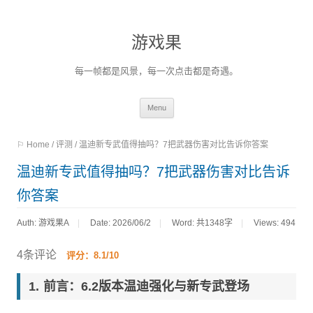
游戏果
每一帧都是风景，每一次点击都是奇遇。
Skip
Menu
to
⚐ Home
/
评测
/
温迪新专武值得抽吗？7把武器伤害对比告诉你答案
content
温迪新专武值得抽吗？7把武器伤害对比告诉
你答案
Auth: 游戏果A
Date: 2026/06/2
Word:
共1348字
Views: 494
4条评论
评分：8.1/10
前言：6.2版本温迪强化与新专武登场